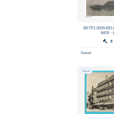
BETP1-0039-BEL
MER - L
±
Statuut
Nieuw