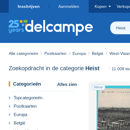
Inschrijven
Aanmelden
Kopen
Verkop
Heist
Alle categorieën
Postkaarten
Europa
België
West-Vlaa
Zoekopdracht in de categorie
Heist
11.008 i
Categorieën
Alles zien
Nieuw
Topcategorieën
Postkaarten
Europa
België