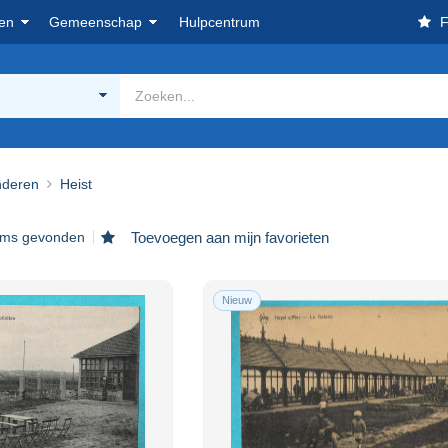
en
Gemeenschap
Hulpcentrum
F
nderen
Heist
tems gevonden
Toevoegen aan mijn favorieten
Nieuw