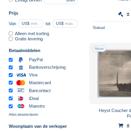
uren
Prijs
±
Van
US$
tot
US$
Statuut
Alleen met korting
Gratis levering
Nieuw
Betaalmiddelen
PayPal
Bankoverschrijving
Visa
Mastercard
Bancontact
iDeal
Maestro
Heyst Coucher de
Alles deselecteren
P
±
Woonplaats van de verkoper