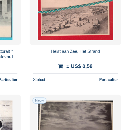
toral) *
Heist aan Zee, Het Strand
ulevard
mée
± US$ 0,58
Particulier
Statuut
Particulier
Nieuw