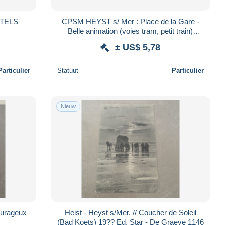
OTELS
CPSM HEYST s/ Mer : Place de la Gare -
Belle animation (voies tram, petit train)
Circulé - Ed. Leane, Heyst - 2 scans
± US$ 5,78
Particulier
Statuut
Particulier
Nieuw
Courageux
Heist - Heyst s/Mer. // Coucher de Soleil
(Bad Koets) 19?? Ed. Star - De Graeve 1146