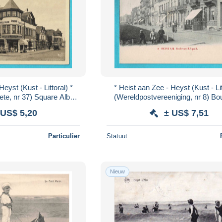
eyst (Kust - Littoral) *
* Heist aan Zee - Heyst (Kust - Lit
aete, nr 37) Square Albert
(Wereldpostvereeniging, nr 8) Bo
rcuterie Epicerie
Léopold, hotel, enfants, ani
 US$ 5,20
± US$ 7,51
Particulier
Statuut
Nieuw