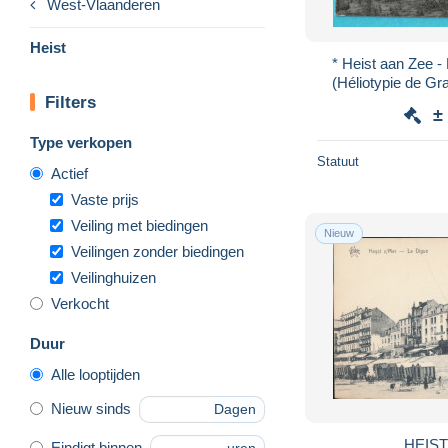
West-Vlaanderen
Heist
* Heist aan Zee - H
(Héliotypie de Gra
Filters
tennis et la P
±
Type verkopen
Statuut
Actief
Vaste prijs
Veiling met biedingen
Nieuw
Veilingen zonder biedingen
Veilinghuizen
Verkocht
Duur
Alle looptijden
Nieuw sinds
Dagen
Eindigt binnen