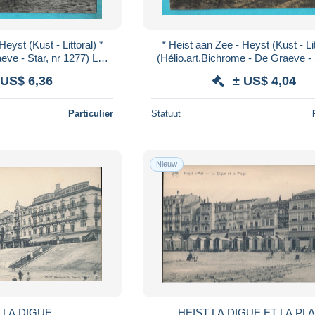
eyst (Kust - Littoral) *
* Heist aan Zee - Heyst (Kust - Lit
eve - Star, nr 1277) Le
(Hélio.art.Bichrome - De Graeve - 
otinière, unique TOP
galerie, animée, unique, T
 US$ 6,36
± US$ 4,04
Particulier
Statuut
Nieuw
HEIST LA DIGUE
HEIST LA DIGUE ET LA P