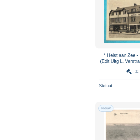
* Heist aan Zee - H
(Edit Uitg L. Verstr
I, café, cha
±
Statuut
Nieuw