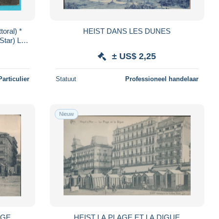
toral) *
HEIST DANS LES DUNES
Star) La
OP
± US$ 2,25
Particulier
Statuut
Professioneel handelaar
Nieuw
LAGE
HEIST LA PLAGE ET LA DIGUE