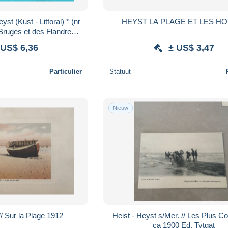
st (Kust - Littoral) * (nr
HEYST LA PLAGE ET LES H
Bruges et des Flandres,
nimée, J. Sinave
 US$ 6,36
± US$ 3,47
Particulier
Statuut
Nieuw
// Sur la Plage 1912
Heist - Heyst s/Mer. // Les Plus 
ca 1900 Ed. Tytgat