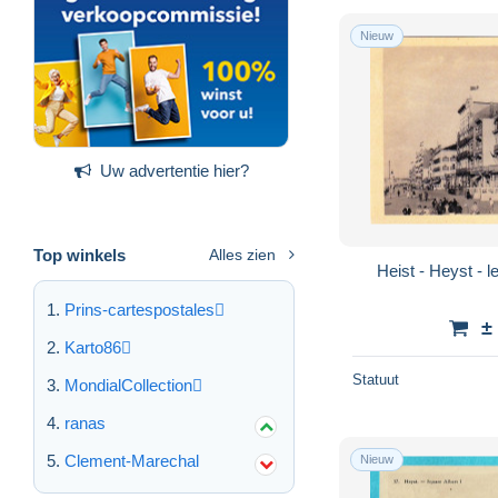
Nieuw
Uw advertentie hier?
Top winkels
Alles zien
Heist - Heyst - l
Prins-cartespostales
±
Karto86
Statuut
MondialCollection
ranas
Clement-Marechal
Nieuw