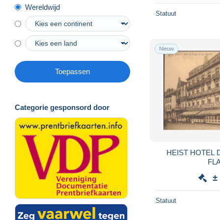
Wereldwijd
Statuut
Nieuw
Toepassen
Categorie gesponsord door
HEIST HOTEL DE BRUGES ET DES
FL
±
Statuut