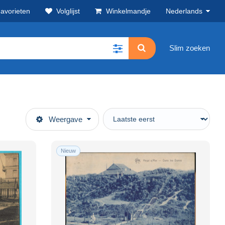
avorieten
Volglijst
Winkelmandje
Nederlands
Slim zoeken
Weergave
Nieuw