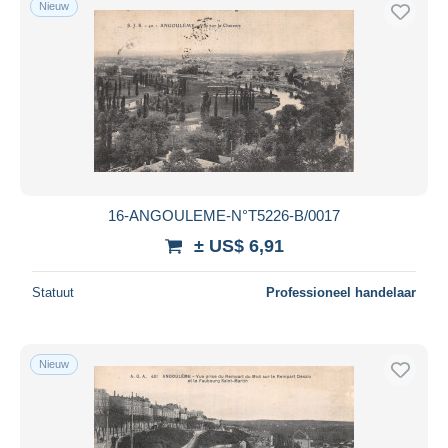
Nieuw
Gratis levering
Betaalmiddelen
PayPal
Bankoverschrijving
Visa
Mastercard
Bancontact
16-ANGOULEME-N°T5226-B/0017
iDeal
± US$ 6,91
Maestro
Alles deselecteren
Statuut
Professioneel handelaar
Woonplaats van de verkoper
Wereldwijd
Nieuw