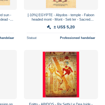
d sun -
[-10%] EGYPTE - Abydos - temple - Faloon
 dead -
headed mont - Mont - Seti Ier - Sacred
enne
scarabaeub - colorisé - Carte postale an
± US$ 5,20
 handelaar
Statuut
Professioneel handelaar
Design on
Egitto - ABIDOS - Re Sethi I e Dea Iside -