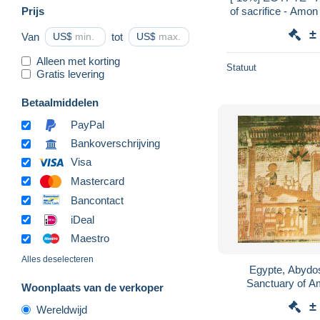
Prijs
of sacrifice - Amon 
colorisé - Car
±
Van
US$
tot
US$
Alleen met korting
Statuut
Gratis levering
Betaalmiddelen
PayPal
Bankoverschrijving
Visa
Mastercard
Bancontact
iDeal
Maestro
Alles deselecteren
Egypte, Abydos
Sanctuary of A
Woonplaats van de verkoper
adorned with ram
±
Wereldwijd