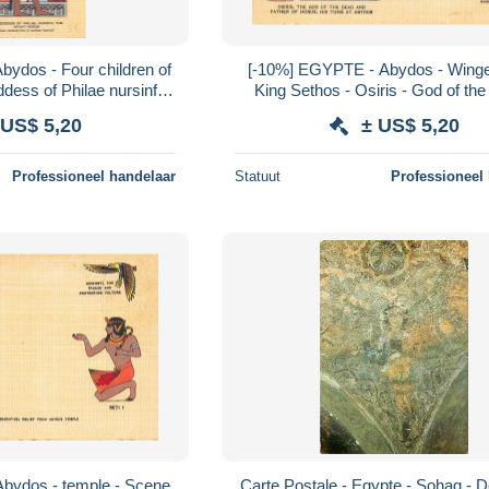
ydos - Four children of
[-10%] EGYPTE - Abydos - Winge
ddess of Philae nursinf
King Sethos - Osiris - God of the
 - Carte postale anci
colorisé - Carte postale anci
 US$ 5,20
± US$ 5,20
Professioneel handelaar
Statuut
Professioneel
bydos - temple - Scene
Carte Postale - Egypte - Sohag - 