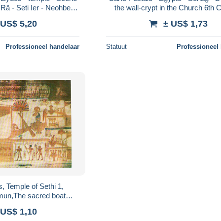
Râ - Seti Ier - Neohbet -
the wall-crypt in the Church 6th 
te postale ancienne
Peintures recouvrant les murail
 US$ 5,20
± US$ 1,73
Professioneel handelaar
Statuut
Professioneel
, Temple of Sethi 1,
mun,The sacred boat
's heads,, circule non
 US$ 1,10