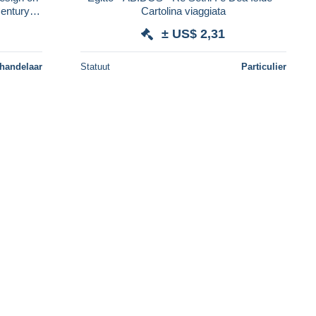
Century
Cartolina viaggiata
les d
± US$ 2,31
 handelaar
Statuut
Particulier