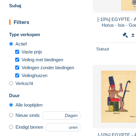
Suhaj
[-10%] EGYPTE - Ab
Filters
Horus - Isis - Go
Horus - colorisé
Type verkopen
±
Actief
Statuut
Vaste prijs
Veiling met biedingen
Veilingen zonder biedingen
Veilinghuizen
Verkocht
Duur
Alle looptijden
Nieuw sinds
Dagen
Eindigt binnen
uren
[-10%] EGYPTE - A