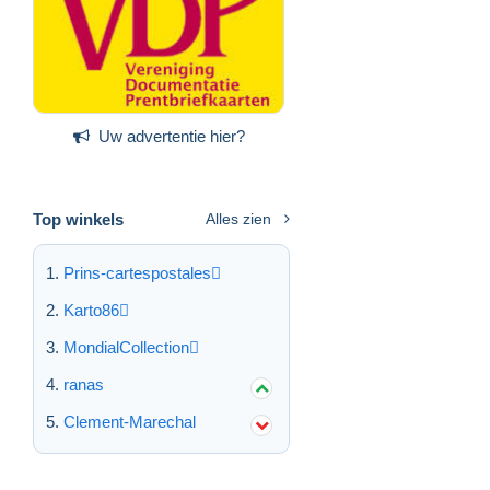
Uw advertentie hier?
Top winkels
Alles zien
Prins-cartespostales
Karto86
MondialCollection
ranas
Clement-Marechal