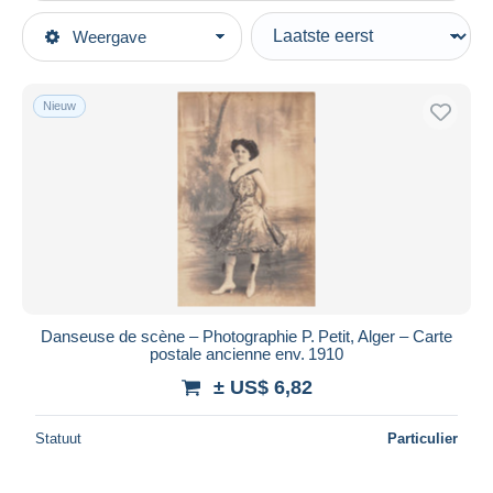
Type verkopen
Weergave
Topcategorieën
Actief
Postkaarten
Vaste prijs
Thema's
Nieuw
Veiling met biedingen
Voorstellingen
Veilingen zonder biedingen
Veilinghuizen
Dans
Verkocht
Duur
Alle looptijden
Nieuw sinds
Dagen
Danseuse de scène – Photographie P. Petit, Alger – Carte
postale ancienne env. 1910
Eindigt binnen
uren
± US$ 6,82
Prijs
Statuut
Particulier
Van
US$
tot
US$
Alleen met korting