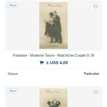
Gratis levering
Nieuw
Betaalmiddelen
PayPal
Bankoverschrijving
Visa
Mastercard
Bancontact
iDeal
Fantaisie - Moderne Tanze - Matchiche Couple G 39
Maestro
± US$ 4,05
Alles deselecteren
Statuut
Particulier
Woonplaats van de verkoper
Wereldwijd
Nieuw