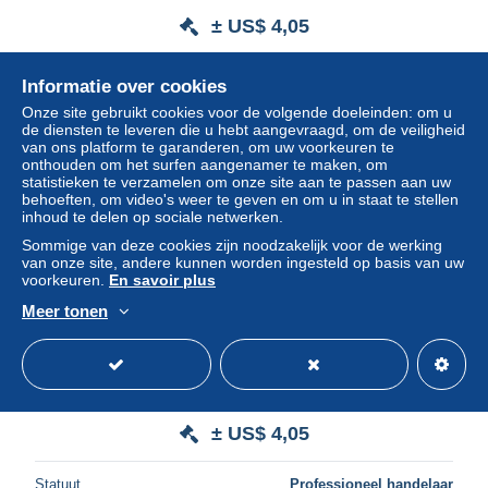
± US$ 4,05
Statuut
Professioneel handelaar
Informatie over cookies
Onze site gebruikt cookies voor de volgende doeleinden: om u
de diensten te leveren die u hebt aangevraagd, om de veiligheid
van ons platform te garanderen, om uw voorkeuren te
Nieuw
onthouden om het surfen aangenamer te maken, om
statistieken te verzamelen om onze site aan te passen aan uw
behoeften, om video's weer te geven en om u in staat te stellen
inhoud te delen op sociale netwerken.
Sommige van deze cookies zijn noodzakelijk voor de werking
van onze site, andere kunnen worden ingesteld op basis van uw
voorkeuren.
En savoir plus
Meer tonen
BDIP1-0017-SPECTACLE - DANSE - Des femmes vetue
en robe danant ensemble
± US$ 4,05
Statuut
Professioneel handelaar