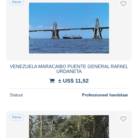
Nieuw
Gratis levering
Betaalmiddelen
PayPal
Bankoverschrijving
Visa
Mastercard
Bancontact
VENEZUELA MARACAIBO PUENTE GENERAL RAFAEL
iDeal
URDANETA
Maestro
± US$ 11,52
Alles deselecteren
Statuut
Professioneel handelaar
Woonplaats van de verkoper
Wereldwijd
Nieuw