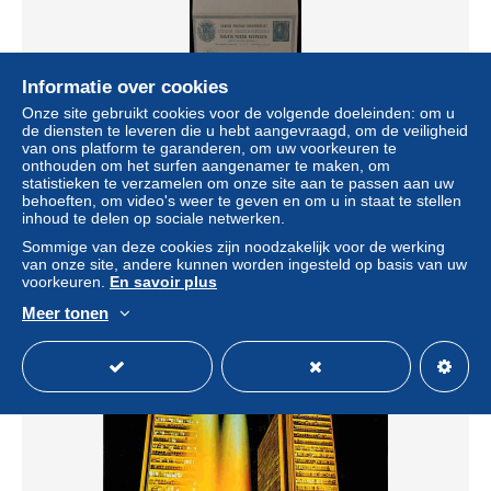
Informatie over cookies
Onze site gebruikt cookies voor de volgende doeleinden: om u
de diensten te leveren die u hebt aangevraagd, om de veiligheid
van ons platform te garanderen, om uw voorkeuren te
onthouden om het surfen aangenamer te maken, om
statistieken te verzamelen om onze site aan te passen aan uw
Lote de 5 Tarjetas Postales de Estados Unidos de
behoeften, om video's weer te geven en om u in staat te stellen
Venezuela de 10c. Dos de ellas de ida y vuelta. tc2207
inhoud te delen op sociale netwerken.
± US$ 34,57
Sommige van deze cookies zijn noodzakelijk voor de werking
van onze site, andere kunnen worden ingesteld op basis van uw
voorkeuren.
En savoir plus
Statuut
Particulier
Meer tonen
Nieuw