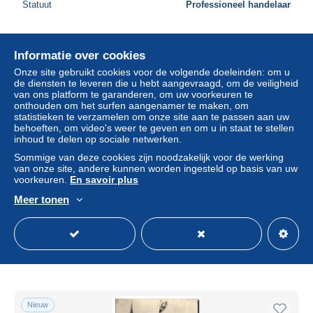
Statuut
Professioneel handelaar
Informatie over cookies
Nieuw
Onze site gebruikt cookies voor de volgende doeleinden: om u
de diensten te leveren die u hebt aangevraagd, om de veiligheid
van ons platform te garanderen, om uw voorkeuren te
onthouden om het surfen aangenamer te maken, om
statistieken te verzamelen om onze site aan te passen aan uw
behoeften, om video's weer te geven en om u in staat te stellen
inhoud te delen op sociale netwerken.
Sommige van deze cookies zijn noodzakelijk voor de werking
van onze site, andere kunnen worden ingesteld op basis van uw
voorkeuren.
En savoir plus
Meer tonen
14 CAEN VUE AERIENNE DE LA VILLE
± US$ 6,82
Statuut
Professioneel handelaar
Nieuw