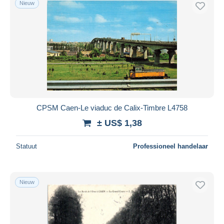
Nieuw
Gratis levering
Betaalmiddelen
PayPal
Bankoverschrijving
Visa
Mastercard
Bancontact
CPSM Caen-Le viaduc de Calix-Timbre L4758
iDeal
± US$ 1,38
Maestro
Alles deselecteren
Statuut
Professioneel handelaar
Woonplaats van de verkoper
Wereldwijd
Nieuw