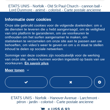
ETATS UNIS - Norfolk - Old St Paul Church - cannon ball -
Lord Dunmore - animé - colorisé - Carte postale ancienne
± US$ 6,93
Informatie over cookies
Onze site gebruikt cookies voor de volgende doeleinden: om u
Statuut
Professioneel handelaar
de diensten te leveren die u hebt aangevraagd, om de veiligheid
van ons platform te garanderen, om uw voorkeuren te
onthouden om het surfen aangenamer te maken, om
statistieken te verzamelen om onze site aan te passen aan uw
behoeften, om video's weer te geven en om u in staat te stellen
inhoud te delen op sociale netwerken.
Sommige van deze cookies zijn noodzakelijk voor de werking
van onze site, andere kunnen worden ingesteld op basis van uw
voorkeuren.
En savoir plus
Meer tonen
ETATS UNIS - Norfolk - Hanover Avenue - Larchmont -
péron - jardin - colorisé - Carte postale ancienne
± US$ 6,93