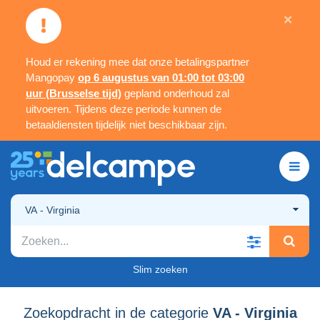
×
Houd er rekening mee dat onze betalingspartner
Mangopay
op 6 augustus van 01:00 tot 03:00
uur (Brusselse tijd)
gepland onderhoud zal
uitvoeren. Tijdens deze periode kunnen de
betaaldiensten tijdelijk niet beschikbaar zijn.
VA - Virginia
Slim zoeken
Zoekopdracht in de categorie
VA - Virginia