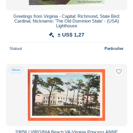
Chesapeake
25
Alle looptijden
East Hampton
3
Nieuw sinds
Dagen
Greetings from Virginia - Capital: Richmond, State Bird:
Hampton
73
Cardinal, Nickname: 'The Old Dominion State' - (USA)
Eindigt binnen
uren
Lighthouse
Newport News
97
± US$ 1,27
Norfolk
357
Prijs
Portsmouth
47
Van
US$
tot
US$
Statuut
Particulier
Richmond
287
Alleen met korting
Virginia Beach
163
Gratis levering
Andere & zonder classificatie
3.116
Nieuw
Betaalmiddelen
PayPal
Bankoverschrijving
Visa
Mastercard
Bancontact
iDeal
33656 / VIRGINIA Beach VA-Virginia Princess ANNE
Maestro