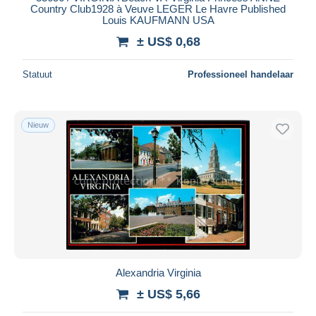
Country Club1928 à Veuve LEGER Le Havre Published
Alles deselecteren
Louis KAUFMANN USA
± US$ 0,68
Woonplaats van de verkoper
Wereldwijd
Statuut
Professioneel handelaar
Nieuw
Toepassen
Alexandria Virginia
± US$ 5,66