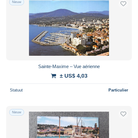
Nieuw
Gratis levering
Betaalmiddelen
PayPal
Bankoverschrijving
Visa
Mastercard
Bancontact
Sainte-Maxime – Vue aérienne
iDeal
± US$ 4,03
Maestro
Alles deselecteren
Statuut
Particulier
Woonplaats van de verkoper
Wereldwijd
Nieuw