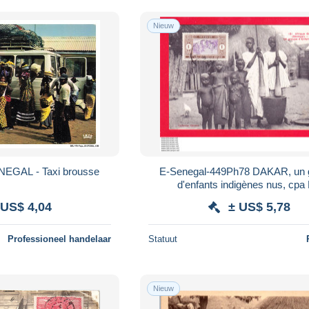
Nieuw
EGAL - Taxi brousse
E-Senegal-449Ph78 DAKAR, un groupe
d'enfants indigènes nus, cpa
 US$ 4,04
± US$ 5,78
Professioneel handelaar
Statuut
Nieuw