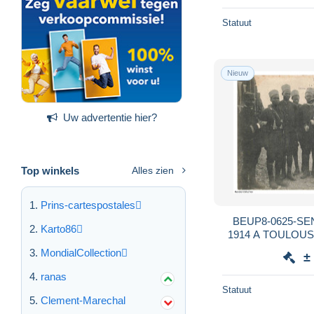
Statuut
Nieuw
Uw advertentie hier?
Top winkels
Alles zien
Prins-cartespostales
BEUP8-0625-SE
Karto86
1914 A TOULOUSE 
les 
MondialCollection
±
ranas
Statuut
Clement-Marechal