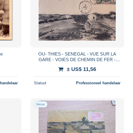
re
OU- THIES - SENEGAL - VUE SUR LA
GARE - VOIES DE CHEMIN DE FER -
CARTE SANS LEGENDE - EN 1906 - ( 2
± US$ 11,56
SCANS )
 handelaar
Statuut
Professioneel handelaar
Nieuw