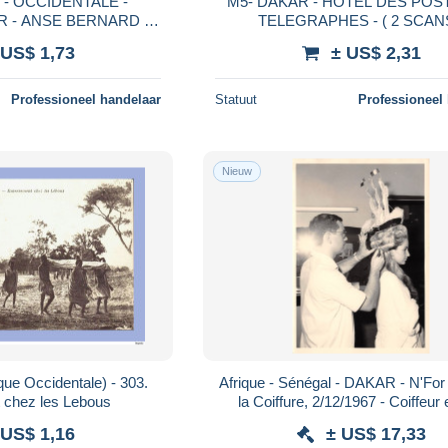
 - OCCIDENTALE -
M5- DAKAR - HOTEL DES POS
TELEGRAPHES - ( 2 SC
SCANS )
 US$ 1,73
± US$ 2,31
Professioneel handelaar
Statuut
Professioneel
Nieuw
que Occidentale) - 303.
Afrique - Sénégal - DAKAR - N'For 
 chez les Lebous
la Coiffure, 2/12/1967 - Coiffeur 
Modèle - Tirage Photo (2 sca
 US$ 1,16
± US$ 17,33