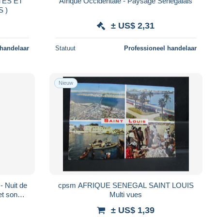
TES ET
Afrique Occidentale - Paysage Sénégalais
ANS )
± US$ 2,31
 handelaar
Statuut
Professioneel handelaar
Nieuw
- Nuit de
cpsm AFRIQUE SENEGAL SAINT LOUIS
et son
Multi vues
ns)
± US$ 1,39