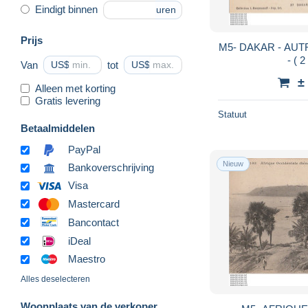
Eindigt binnen
uren
Prijs
M5- DAKAR - AU
- ( 
Van
US$
tot
US$
±
Alleen met korting
Gratis levering
Statuut
Betaalmiddelen
PayPal
Nieuw
Bankoverschrijving
Visa
Mastercard
Bancontact
iDeal
Maestro
Alles deselecteren
Woonplaats van de verkoper