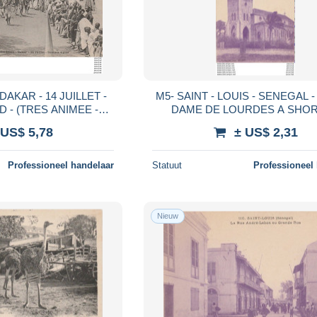
DAKAR - 14 JUILLET -
M5- SAINT - LOUIS - SENEGAL 
EE -
DAME DE LOURDES A SHOR - ( 
DE 1909 - 2 SCANS)
SCANS )
 US$ 5,78
± US$ 2,31
Professioneel handelaar
Statuut
Professioneel
Nieuw