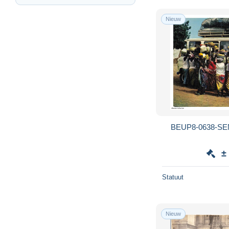
Nieuw
BEUP8-0638-SEN
±
Statuut
Nieuw