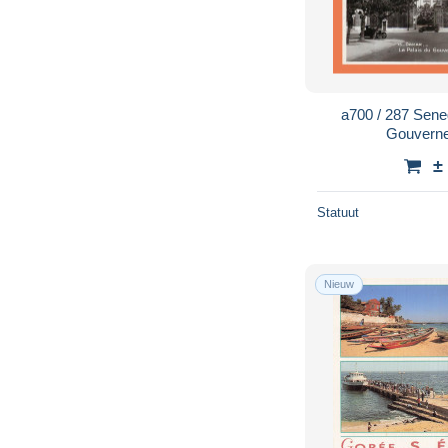
a700 / 287 Sen
Gouverne
±
Statuut
Nieuw