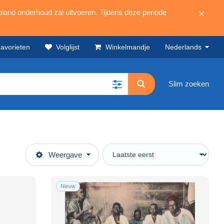
land onderhoud zal uitvoeren. Tijdens deze periode
×
avorieten
Volglijst
Winkelmandje
Nederlands
Slim zoeken
Weergave
Nieuw