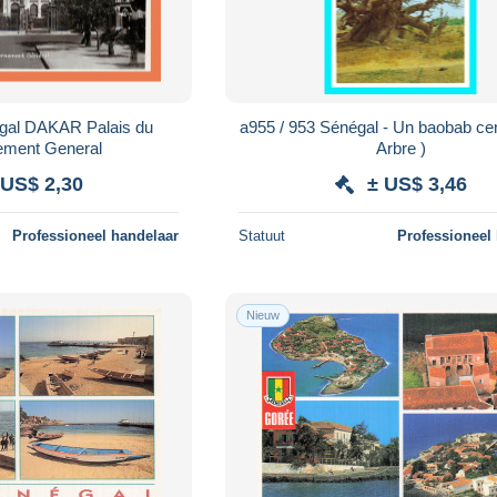
egal DAKAR Palais du
a955 / 953 Sénégal - Un baobab cen
ment General
Arbre )
 US$ 2,30
± US$ 3,46
Professioneel handelaar
Statuut
Professioneel
Nieuw