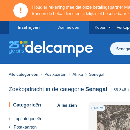
Houd er rekening mee dat onze betalingspartner 
kunnen de betaaldiensten tijdelijk niet beschikbaar zi
Inschrijven
Aanmelden
Kopen
Verkop
Senega
Alle categorieën
Postkaarten
Afrika
Senegal
Zoekopdracht in de categorie
Senegal
55.348 i
Categorieën
Alles zien
Nieuw
Topcategorieën
Postkaarten