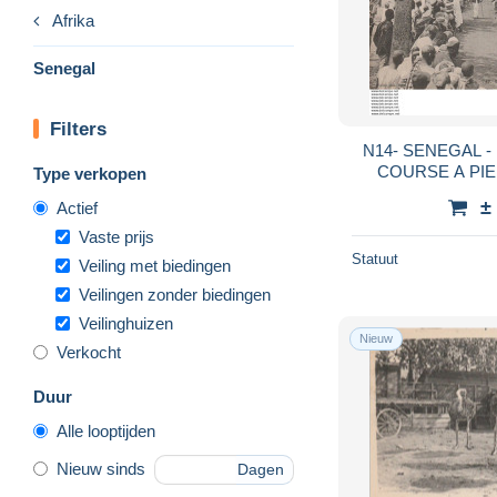
Afrika
Senegal
Filters
N14- SENEGAL - 
COURSE A PIED - (TRES ANIM
Type verkopen
OBLITERATION 
±
Actief
Vaste prijs
Statuut
Veiling met biedingen
Veilingen zonder biedingen
Veilinghuizen
Nieuw
Verkocht
Duur
Alle looptijden
Nieuw sinds
Dagen