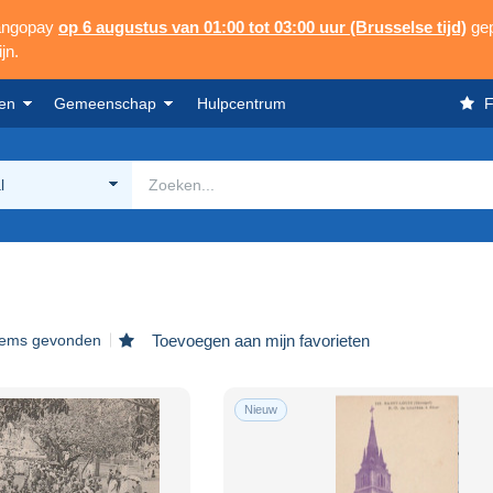
Mangopay
op 6 augustus van 01:00 tot 03:00 uur (Brusselse tijd)
gep
jn.
en
Gemeenschap
Hulpcentrum
F
l
tems gevonden
Toevoegen aan mijn favorieten
Nieuw