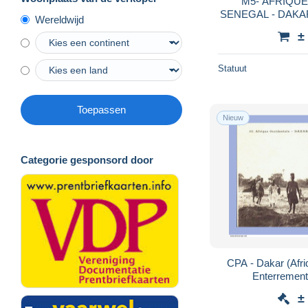
M5- AFRIQUE
SENEGAL - DAKAR - ANSE BERNARD - (
Wereldwijd
2 
±
Statuut
Toepassen
Nieuw
Categorie gesponsord door
CPA - Dakar (Afri
Enterrement
±