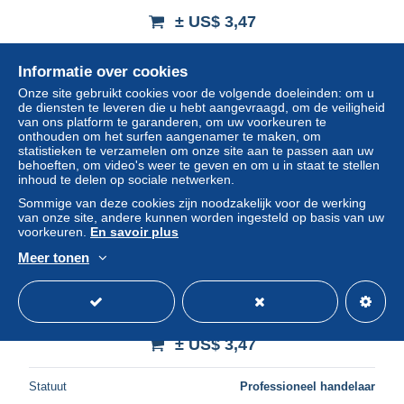
± US$ 3,47
Statuut
Professioneel handelaar
Informatie over cookies
Onze site gebruikt cookies voor de volgende doeleinden: om u
de diensten te leveren die u hebt aangevraagd, om de veiligheid
van ons platform te garanderen, om uw voorkeuren te
Nieuw
onthouden om het surfen aangenamer te maken, om
statistieken te verzamelen om onze site aan te passen aan uw
behoeften, om video's weer te geven en om u in staat te stellen
inhoud te delen op sociale netwerken.
Sommige van deze cookies zijn noodzakelijk voor de werking
van onze site, andere kunnen worden ingesteld op basis van uw
voorkeuren.
En savoir plus
Meer tonen
CPA Nice Le Quai des Etats Unis
± US$ 3,47
Statuut
Professioneel handelaar