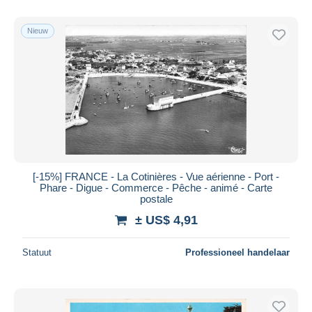
Alleen met korting
Gratis levering
Nieuw
Betaalmiddelen
PayPal
Bankoverschrijving
Visa
Mastercard
Bancontact
iDeal
[-15%] FRANCE - La Cotinières - Vue aérienne - Port -
Phare - Digue - Commerce - Pêche - animé - Carte
Maestro
postale
Alles deselecteren
± US$ 4,91
Woonplaats van de verkoper
Statuut
Professioneel handelaar
Wereldwijd