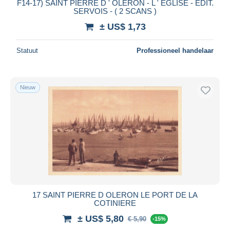
F14-17) SAINT PIERRE D ' OLERON - L ' EGLISE - EDIT.
SERVOIS - ( 2 SCANS )
± US$ 1,73
Statuut
Professioneel handelaar
Nieuw
17 SAINT PIERRE D OLERON LE PORT DE LA
COTINIERE
± US$ 5,80
€ 5,90
-15%