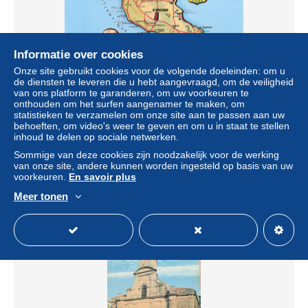
Informatie over cookies
Onze site gebruikt cookies voor de volgende doeleinden: om u
de diensten te leveren die u hebt aangevraagd, om de veiligheid
van ons platform te garanderen, om uw voorkeuren te
onthouden om het surfen aangenamer te maken, om
17 SAINT PIERRE D OLERON ILE D OLERON
statistieken te verzamelen om onze site aan te passen aan uw
behoeften, om video's weer te geven en om u in staat te stellen
± US$ 5,80
€ 5,90
-15%
inhoud te delen op sociale netwerken.
Sommige van deze cookies zijn noodzakelijk voor de werking
Statuut
Professioneel handelaar
van onze site, andere kunnen worden ingesteld op basis van uw
voorkeuren.
En savoir plus
Meer tonen
Nieuw