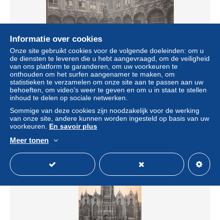
Informatie over cookies
Onze site gebruikt cookies voor de volgende doeleinden: om u
de diensten te leveren die u hebt aangevraagd, om de veiligheid
van ons platform te garanderen, om uw voorkeuren te
59-LILLE-N°T5225-D/0345
onthouden om het surfen aangenamer te maken, om
statistieken te verzamelen om onze site aan te passen aan uw
± US$ 6,93
behoeften, om video's weer te geven en om u in staat te stellen
inhoud te delen op sociale netwerken.
Statuut
Professioneel handelaar
Sommige van deze cookies zijn noodzakelijk voor de werking
van onze site, andere kunnen worden ingesteld op basis van uw
voorkeuren.
En savoir plus
Meer tonen
Nieuw