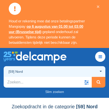
×
Houd er rekening mee dat onze betalingspartner
Mangopay
op 6 augustus van 01:00 tot 03:00
uur (Brusselse tijd)
gepland onderhoud zal
uitvoeren. Tijdens deze periode kunnen de
betaaldiensten tijdelijk niet beschikbaar zijn.
[59] Nord
Slim zoeken
Zoekopdracht in de categorie
[59] Nord