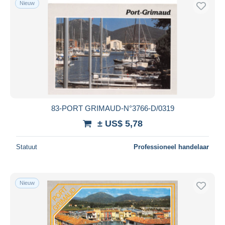
Nieuw
Gratis levering
Betaalmiddelen
PayPal
Bankoverschrijving
Visa
Mastercard
Bancontact
83-PORT GRIMAUD-N°3766-D/0319
iDeal
± US$ 5,78
Maestro
Alles deselecteren
Statuut
Professioneel handelaar
Woonplaats van de verkoper
Wereldwijd
Nieuw