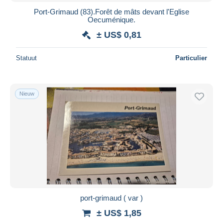
Port-Grimaud (83).Forêt de mâts devant l'Eglise
Oecuménique.
± US$ 0,81
Statuut
Particulier
Nieuw
port-grimaud ( var )
± US$ 1,85