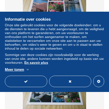
Informatie over cookies
Onze site gebruikt cookies voor de volgende doeleinden: om u
de diensten te leveren die u hebt aangevraagd, om de veiligheid
Port-Grimaud (83).Vues diverses.
van ons platform te garanderen, om uw voorkeuren te
onthouden om het surfen aangenamer te maken, om
± US$ 0,81
statistieken te verzamelen om onze site aan te passen aan uw
behoeften, om video's weer te geven en om u in staat te stellen
inhoud te delen op sociale netwerken.
Statuut
Particulier
Sommige van deze cookies zijn noodzakelijk voor de werking
van onze site, andere kunnen worden ingesteld op basis van uw
voorkeuren.
En savoir plus
Nieuw
Meer tonen