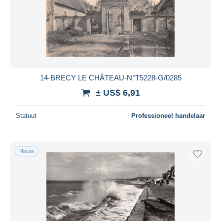
Villers sur Mer
16.511
Toepassen
Villerville
5.983
Vire
10.744
Andere Gemeenten
18
Andere & zonder classificatie
185.072
14-BRECY LE CHÂTEAU-N°T5228-G/0285
± US$ 6,91
Statuut
Professioneel handelaar
Nieuw