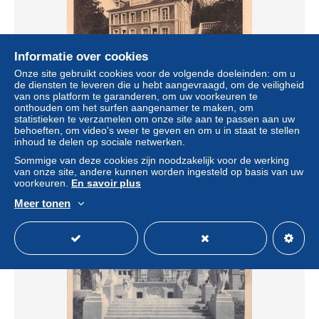
Informatie over cookies
Onze site gebruikt cookies voor de volgende doeleinden: om u
de diensten te leveren die u hebt aangevraagd, om de veiligheid
van ons platform te garanderen, om uw voorkeuren te
14-LISIEUX-N°T5227-G/0317
onthouden om het surfen aangenamer te maken, om
statistieken te verzamelen om onze site aan te passen aan uw
± US$ 6,91
behoeften, om video's weer te geven en om u in staat te stellen
inhoud te delen op sociale netwerken.
Statuut
Professioneel handelaar
Sommige van deze cookies zijn noodzakelijk voor de werking
van onze site, andere kunnen worden ingesteld op basis van uw
voorkeuren.
En savoir plus
Meer tonen
Nieuw