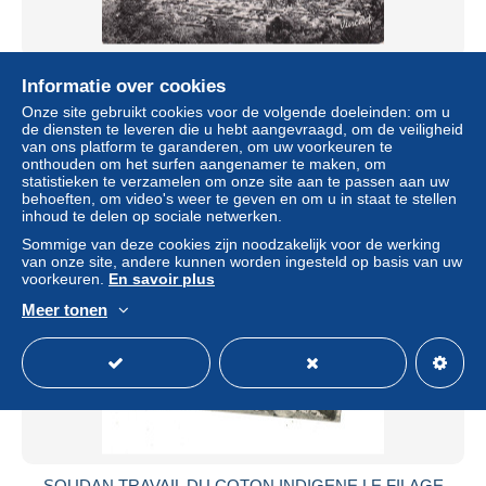
SOUDAN BAMAKO VUE GENERALE AU FOND LE
Informatie over cookies
NIGER
Onze site gebruikt cookies voor de volgende doeleinden: om u
± US$ 6,80
de diensten te leveren die u hebt aangevraagd, om de veiligheid
van ons platform te garanderen, om uw voorkeuren te
onthouden om het surfen aangenamer te maken, om
Statuut
Professioneel handelaar
statistieken te verzamelen om onze site aan te passen aan uw
behoeften, om video's weer te geven en om u in staat te stellen
inhoud te delen op sociale netwerken.
Sommige van deze cookies zijn noodzakelijk voor de werking
Nieuw
van onze site, andere kunnen worden ingesteld op basis van uw
voorkeuren.
En savoir plus
Meer tonen
SOUDAN TRAVAIL DU COTON INDIGENE LE FILAGE