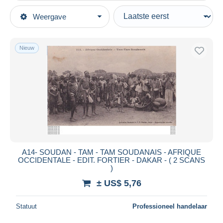
Type verkopen
Weergave
Topcategorieën
Actief
Postkaarten
Vaste prijs
Afrika
Nieuw
Veiling met biedingen
Soedan
Veilingen zonder biedingen
Veilinghuizen
Verkocht
Duur
Alle looptijden
Nieuw sinds
Dagen
A14- SOUDAN - TAM - TAM SOUDANAIS - AFRIQUE
OCCIDENTALE - EDIT. FORTIER - DAKAR - ( 2 SCANS
Eindigt binnen
uren
)
± US$ 5,76
Prijs
Van
US$
tot
US$
Statuut
Professioneel handelaar
Alleen met korting