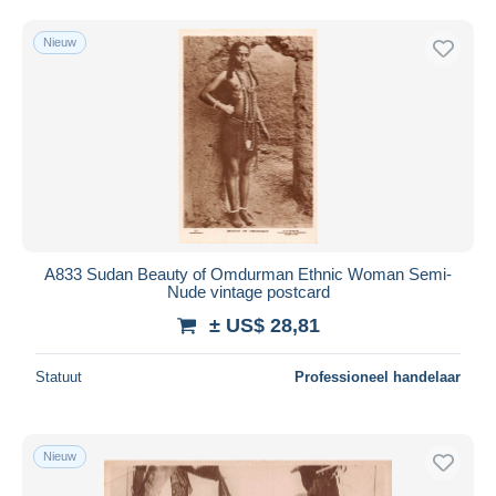
Gratis levering
Nieuw
Betaalmiddelen
PayPal
Bankoverschrijving
Visa
Mastercard
Bancontact
iDeal
A833 Sudan Beauty of Omdurman Ethnic Woman Semi-
Maestro
Nude vintage postcard
Alles deselecteren
± US$ 28,81
Woonplaats van de verkoper
Statuut
Professioneel handelaar
Wereldwijd
Nieuw