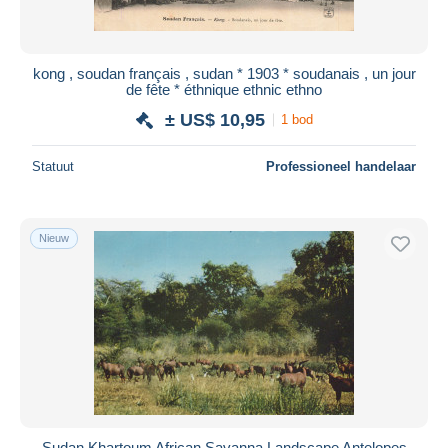
kong , soudan français , sudan * 1903 * soudanais , un jour
de fête * éthnique ethnic ethno
± US$ 10,95
1 bod
Statuut
Professioneel handelaar
Nieuw
Sudan Khartoum African Savanna Landscape Antelopes