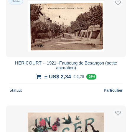
Nieuw
HERICOURT -- 1921--Faubourg de Besançon (petite
animation)
± US$ 2,34
€ 2,70
-25%
Statuut
Particulier