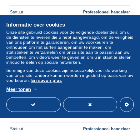
Statuut
Professioneel handelaar
Informatie over cookies
Onze site gebruikt cookies voor de volgende doeleinden: om u
de diensten te leveren die u hebt aangevraagd, om de veiligheid
van ons platform te garanderen, om uw voorkeuren te
onthouden om het surfen aangenamer te maken, om
statistieken te verzamelen om onze site aan te passen aan uw
behoeften, om video's weer te geven en om u in staat te stellen
inhoud te delen op sociale netwerken.
Sommige van deze cookies zijn noodzakelijk voor de werking
van onze site, andere kunnen worden ingesteld op basis van uw
voorkeuren.
En savoir plus
Meer tonen
héricourt * rue , le faubourg quartier de belfort * hôtel de la
poste * rails
± US$ 9,98
Statuut
Professioneel handelaar