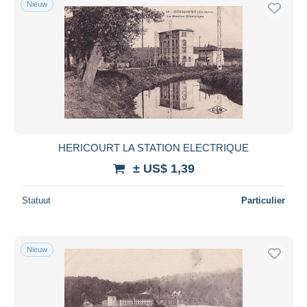
Nieuw
Gratis levering
Betaalmiddelen
PayPal
Bankoverschrijving
Visa
Mastercard
Bancontact
HERICOURT LA STATION ELECTRIQUE
iDeal
± US$ 1,39
Maestro
Alles deselecteren
Statuut
Particulier
Woonplaats van de verkoper
Wereldwijd
Nieuw