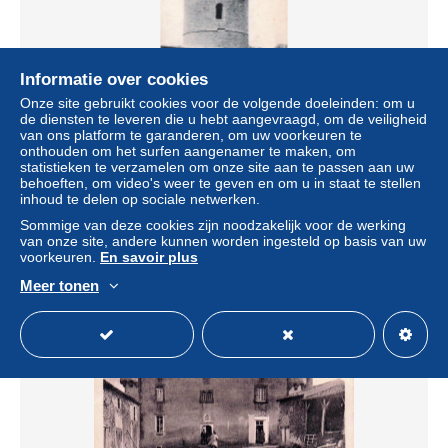
Informatie over cookies
Onze site gebruikt cookies voor de volgende doeleinden: om u
de diensten te leveren die u hebt aangevraagd, om de veiligheid
van ons platform te garanderen, om uw voorkeuren te
onthouden om het surfen aangenamer te maken, om
94* VILLEJUIF ferme de st roman RL57,1219
statistieken te verzamelen om onze site aan te passen aan uw
behoeften, om video's weer te geven en om u in staat te stellen
± US$ 10,40
inhoud te delen op sociale netwerken.
Sommige van deze cookies zijn noodzakelijk voor de werking
Statuut
Professioneel handelaar
van onze site, andere kunnen worden ingesteld op basis van uw
voorkeuren.
En savoir plus
Meer tonen
Nieuw