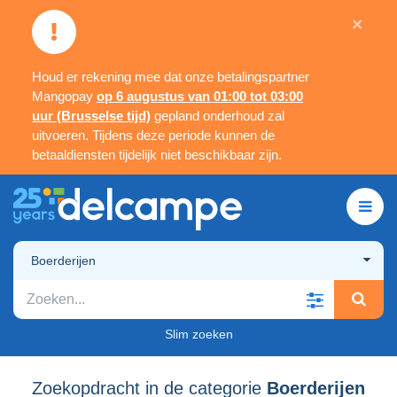
×
Houd er rekening mee dat onze betalingspartner
Mangopay
op 6 augustus van 01:00 tot 03:00
uur (Brusselse tijd)
gepland onderhoud zal
uitvoeren. Tijdens deze periode kunnen de
betaaldiensten tijdelijk niet beschikbaar zijn.
Boerderijen
Slim zoeken
Zoekopdracht in de categorie
Boerderijen