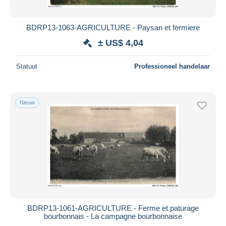
Alle looptijden
Nieuw sinds
Dagen
BDRP13-1063-AGRICULTURE - Paysan et fermiere
Eindigt binnen
uren
± US$ 4,04
Prijs
Statuut
Professioneel handelaar
Van
US$
tot
US$
Alleen met korting
Nieuw
Gratis levering
Betaalmiddelen
PayPal
Bankoverschrijving
Visa
Mastercard
Bancontact
BDRP13-1061-AGRICULTURE - Ferme et paturage
iDeal
bourbonnais - La campagne bourbonnaise
Maestro