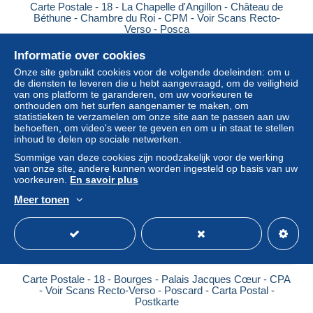
Carte Postale - 18 - La Chapelle d'Angillon - Château de
Béthune - Chambre du Roi - CPM - Voir Scans Recto-
Verso - Posca
± US$ 2,31
Informatie over cookies
Onze site gebruikt cookies voor de volgende doeleinden: om u
Statuut
Professioneel handelaar
de diensten te leveren die u hebt aangevraagd, om de veiligheid
van ons platform te garanderen, om uw voorkeuren te
onthouden om het surfen aangenamer te maken, om
statistieken te verzamelen om onze site aan te passen aan uw
behoeften, om video's weer te geven en om u in staat te stellen
Nieuw
inhoud te delen op sociale netwerken.
Sommige van deze cookies zijn noodzakelijk voor de werking
van onze site, andere kunnen worden ingesteld op basis van uw
voorkeuren.
En savoir plus
Meer tonen
Carte Postale - 18 - Bourges - Palais Jacques Cœur - CPA
- Voir Scans Recto-Verso - Poscard - Carta Postal -
Postkarte