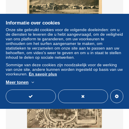
Informatie over cookies
Onze site gebruikt cookies voor de volgende doeleinden: om u
de diensten te leveren die u hebt aangevraagd, om de veiligheid
AUTRANS . Vue générale
van ons platform te garanderen, om uw voorkeuren te
onthouden om het surfen aangenamer te maken, om
± US$ 1,14
statistieken te verzamelen om onze site aan te passen aan uw
behoeften, om video's weer te geven en om u in staat te stellen
inhoud te delen op sociale netwerken.
Statuut
Professioneel handelaar
Sommige van deze cookies zijn noodzakelijk voor de werking
van onze site, andere kunnen worden ingesteld op basis van uw
voorkeuren.
En savoir plus
Nieuw
Meer tonen