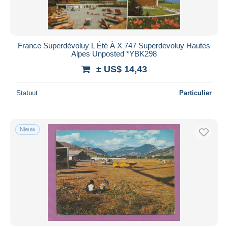
France Superdévoluy L Été À X 747 Superdevoluy Hautes
Alpes Unposted *YBK298
± US$ 14,43
Statuut
Particulier
Nieuw