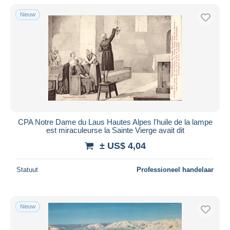
Alleen met korting
Nieuw
Gratis levering
Betaalmiddelen
PayPal
Bankoverschrijving
Visa
Mastercard
Bancontact
CPA Notre Dame du Laus Hautes Alpes l'huile de la lampe
iDeal
est miraculeurse la Sainte Vierge avait dit
Maestro
± US$ 4,04
Alles deselecteren
Statuut
Professioneel handelaar
Woonplaats van de verkoper
Wereldwijd
Nieuw