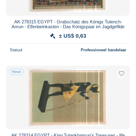
AK 278315 EGYPT - Grabschatz des Königs Tutench-
Amun - Elfenbeinkasten - Das Königspaar im Jagdgefilde
± US$ 0,63
Statuut
Professioneel handelaar
Nieuw
AK 278314 EGYPT - King Tutankhamun's Treasures - life