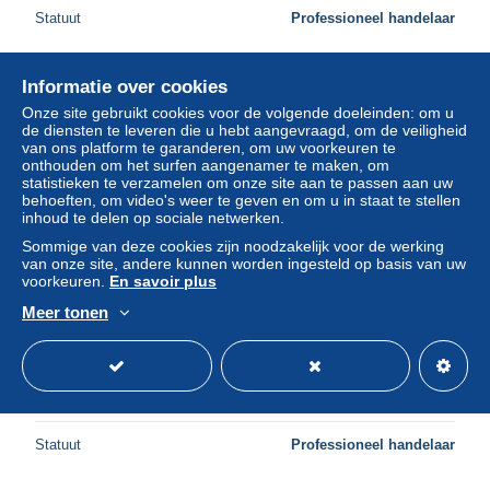
Statuut
Professioneel handelaar
Informatie over cookies
Nieuw
Onze site gebruikt cookies voor de volgende doeleinden: om u
de diensten te leveren die u hebt aangevraagd, om de veiligheid
van ons platform te garanderen, om uw voorkeuren te
onthouden om het surfen aangenamer te maken, om
statistieken te verzamelen om onze site aan te passen aan uw
behoeften, om video's weer te geven en om u in staat te stellen
inhoud te delen op sociale netwerken.
Sommige van deze cookies zijn noodzakelijk voor de werking
van onze site, andere kunnen worden ingesteld op basis van uw
voorkeuren.
En savoir plus
Meer tonen
AK 278229 EGYPT - Cairo - The Egyptian Museum -
Tutankhamen's Treasures . Gold funeral mask of
Tutankhamen
± US$ 0,63
Statuut
Professioneel handelaar