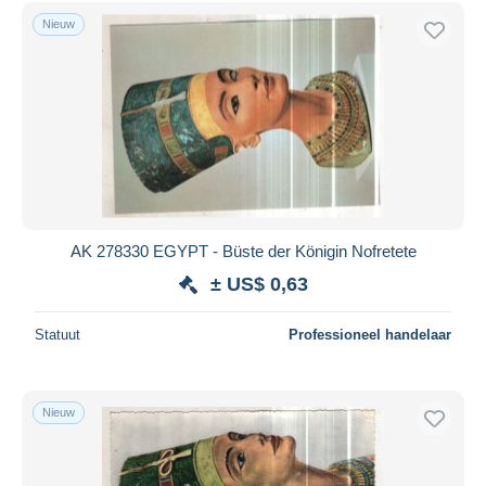
Gratis levering
Nieuw
Betaalmiddelen
PayPal
Bankoverschrijving
Visa
Mastercard
Bancontact
iDeal
AK 278330 EGYPT - Büste der Königin Nofretete
Maestro
± US$ 0,63
Alles deselecteren
Statuut
Professioneel handelaar
Woonplaats van de verkoper
Wereldwijd
Nieuw