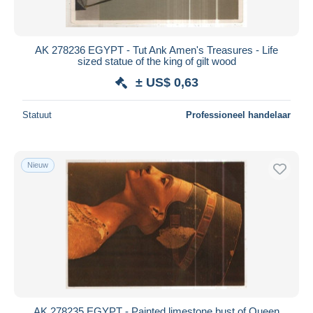
AK 278236 EGYPT - Tut Ank Amen's Treasures - Life
sized statue of the king of gilt wood
± US$ 0,63
Statuut
Professioneel handelaar
Nieuw
AK 278235 EGYPT - Painted limestone bust of Queen