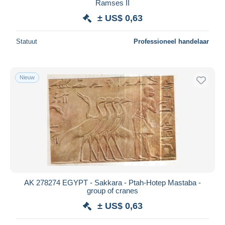
Ramses II
± US$ 0,63
Statuut
Professioneel handelaar
Nieuw
AK 278274 EGYPT - Sakkara - Ptah-Hotep Mastaba -
group of cranes
± US$ 0,63