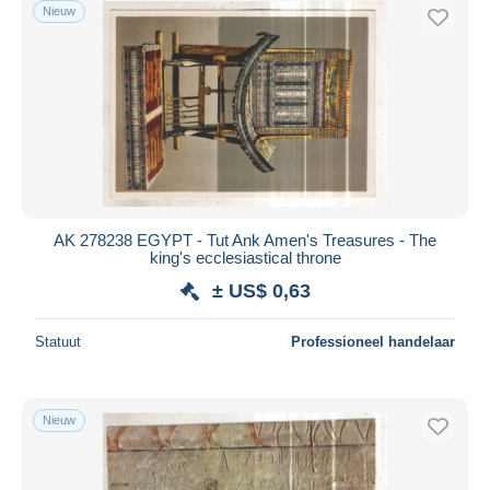
Nieuw
AK 278238 EGYPT - Tut Ank Amen's Treasures - The
king's ecclesiastical throne
± US$ 0,63
Statuut
Professioneel handelaar
Nieuw