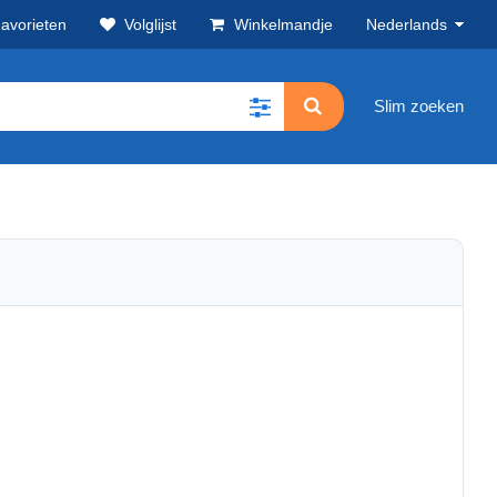
avorieten
Volglijst
Winkelmandje
Nederlands
Slim zoeken