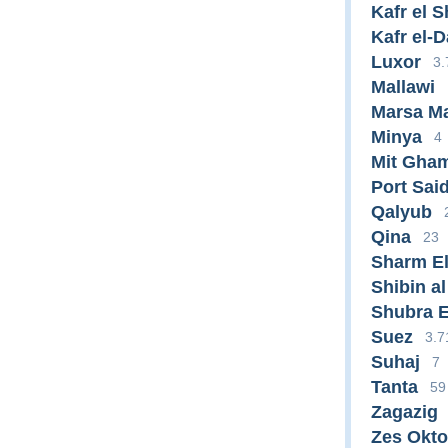
Kafr el 
Kafr el-
Luxor
3.
Mallawi
Marsa M
Minya
4
Mit Gha
Port Sai
Qalyub
Qina
23
Sharm El
Shibin a
Shubra 
Suez
3.7
Suhaj
7
Tanta
59
Zagazig
Zes Okto