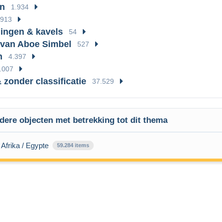
en
1.934
913
ingen & kavels
54
van Aboe Simbel
527
n
4.397
.007
 zonder classificatie
37.529
dere objecten met betrekking tot dit thema
 Afrika / Egypte
59.284 items