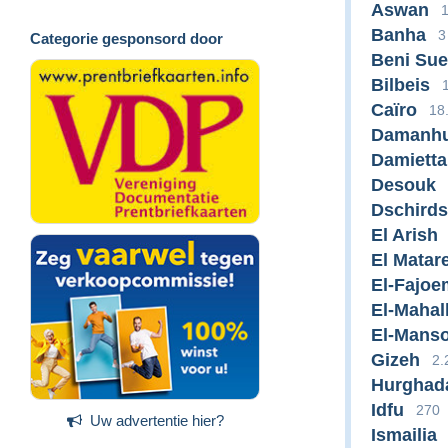
Aswan
Banha
3
Categorie gesponsord door
Beni Sue
Bilbeis
Caïro
18
Damanh
Damietta
Desouk
Dschird
El Arish
El Matar
El-Fajoe
El-Mahal
El-Mans
Gizeh
2.
Hurghad
Idfu
270
Uw advertentie hier?
Ismailia