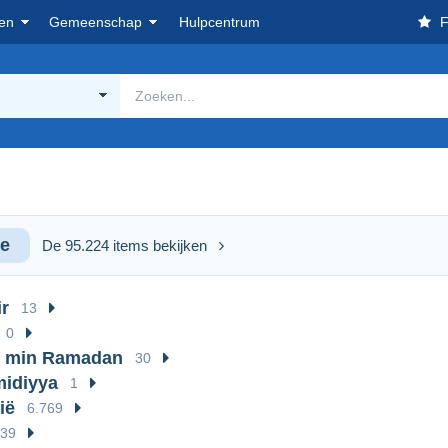
en
Gemeenschap
Hulpcentrum
F
e
De 95.224 items bekijken
r
13
0
r min Ramadan
30
midiyya
1
ië
6.769
39