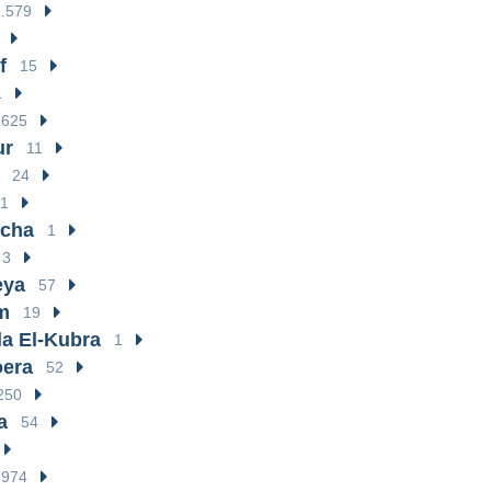
1.579
f
15
1
.625
ur
11
24
1
scha
1
3
eya
57
m
19
la El-Kubra
1
oera
52
250
a
54
974