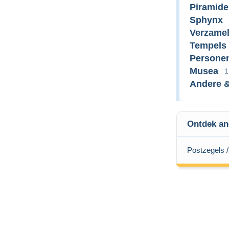
Piramid
Sphynx
Verzamel
Tempels 
Persone
Musea
1
Andere &
Ontdek an
Postzegels /