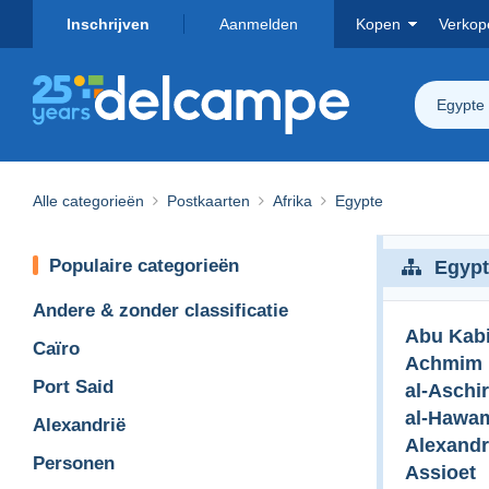
Inschrijven
Aanmelden
Kopen
Verkop
Egypte
Alle categorieën
Postkaarten
Afrika
Egypte
Populaire categorieën
Egypt
Andere & zonder classificatie
Abu Kabi
Caïro
Achmim
Port Said
al-Aschi
al-Hawa
Alexandrië
Alexandr
Personen
Assioet