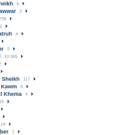
Sheikh
6
Dawwar
2
739
1
atruh
4
mr
2
d
10.365
2
 Sheikh
117
l Kawm
0
El Khema
4
15
19
ber
1