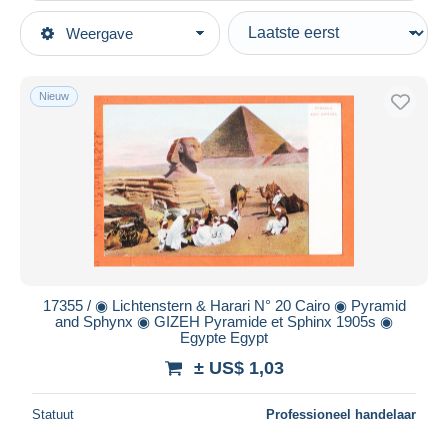
Type verkopen
Weergave
Topcategorieën
Actief
Postkaarten
Vaste prijs
Afrika
Nieuw
Veiling met biedingen
Egypte
Veilingen zonder biedingen
Veilinghuizen
Sphynx
Verkocht
Duur
Alle looptijden
Nieuw sinds
Dagen
17355 / ◉ Lichtenstern & Harari N° 20 Cairo ◉ Pyramid
and Sphynx ◉ GIZEH Pyramide et Sphinx 1905s ◉
Eindigt binnen
uren
Egypte Egypt
± US$ 1,03
Prijs
Van
US$
tot
US$
Statuut
Professioneel handelaar
Alleen met korting