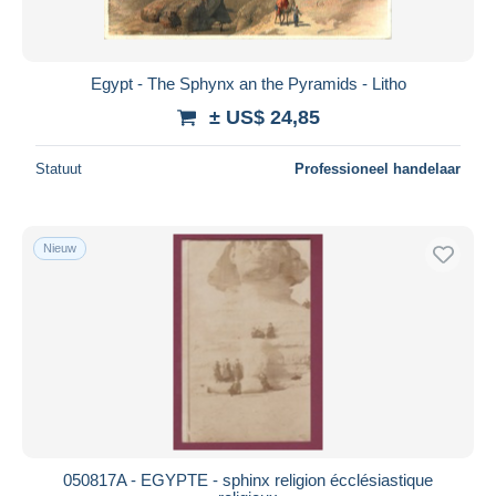
Egypt - The Sphynx an the Pyramids - Litho
± US$ 24,85
Statuut
Professioneel handelaar
Nieuw
050817A - EGYPTE - sphinx religion écclésiastique