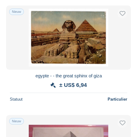
Gratis levering
Nieuw
Betaalmiddelen
PayPal
Bankoverschrijving
Visa
Mastercard
Bancontact
iDeal
egypte - - the great sphinx of giza
Maestro
± US$ 6,94
Alles deselecteren
Woonplaats van de verkoper
Statuut
Particulier
Wereldwijd
Nieuw