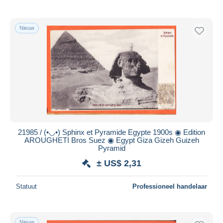
Nieuw
21985 / (•◡•) Sphinx et Pyramide Egypte 1900s ◉ Edition
AROUGHETI Bros Suez ◉ Egypt Giza Gizeh Guizeh
Pyramid
± US$ 2,31
Statuut
Professioneel handelaar
Nieuw