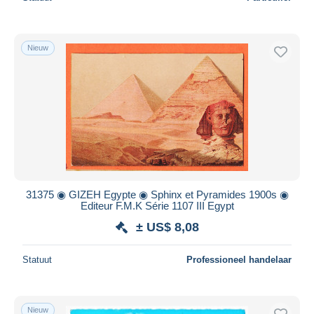
Nieuw
31375 ◉ GIZEH Egypte ◉ Sphinx et Pyramides 1900s ◉
Editeur F.M.K Série 1107 III Egypt
± US$ 8,08
Statuut
Professioneel handelaar
Nieuw