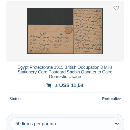
Gratis levering
Betaalmiddelen
PayPal
Bankoverschrijving
Visa
Mastercard
Bancontact
iDeal
Egypt Protectorate 1919 British Occupation 3 Mills
Stationery Card Postcard Shebin Qanater to Cairo
Maestro
Domestic Usage
Alles deselecteren
± US$ 11,54
Woonplaats van de verkoper
Statuut
Particulier
Wereldwijd