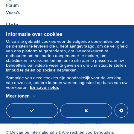
Forum
Video's
Help
Informatie over cookies
Hulpcentrum
Onze site gebruikt cookies voor de volgende doeleinden: om u
Kopen op Delcampe
de diensten te leveren die u hebt aangevraagd, om de veiligheid
Verkopen op Delcampe
van ons platform te garanderen, om uw voorkeuren te
onthouden om het surfen aangenamer te maken, om
Een beveiligde website
statistieken te verzamelen om onze site aan te passen aan uw
behoeften, om video's weer te geven en om u in staat te stellen
inhoud te delen op sociale netwerken.
Sommige van deze cookies zijn noodzakelijk voor de werking
van onze site, andere kunnen worden ingesteld op basis van uw
voorkeuren.
En savoir plus
Meer tonen
Nederlands
USD
Standaardmodus
Ame
© Delcampe International srl. Alle rechten voorbehouden.