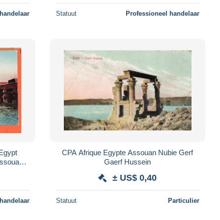
 handelaar
Statuut
Professioneel handelaar
CPA Afrique Egypte Assouan Nubie Gerf
 Assouan
Gaerf Hussein
◉ L.C 343
± US$ 0,40
 handelaar
Statuut
Particulier