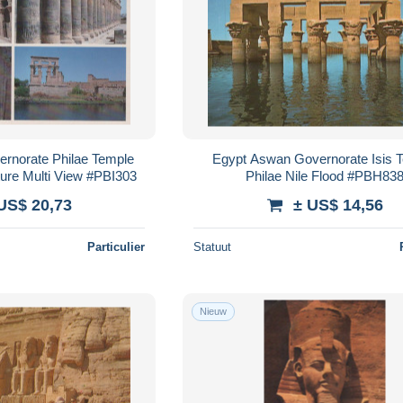
rnorate Philae Temple
Egypt Aswan Governorate Isis 
ure Multi View #PBI303
Philae Nile Flood #PBH83
US$ 20,73
± US$ 14,56
Particulier
Statuut
Nieuw