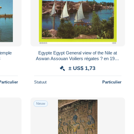
Temple
Egypte Egypt General view of the Nile at
8
Aswan Assouan Voiliers régates ? en 1989
VOIR DOS et TIMBRE
± US$ 1,73
Particulier
Statuut
Particulier
Nieuw