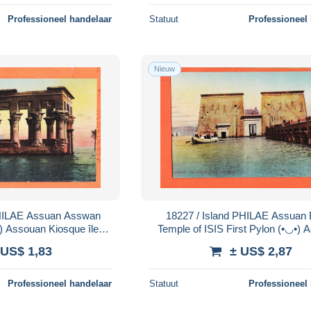
Professioneel handelaar
Statuut
Professioneel
Nieuw
18227 / Island PHILAE Assuan Egypt
) Assouan Kiosque île
Temple of ISIS First Pylon (•◡•)
◉ L & C 347
Temple Premier Pylone île 1905s 
 US$ 1,83
± US$ 2,87
Professioneel handelaar
Statuut
Professioneel