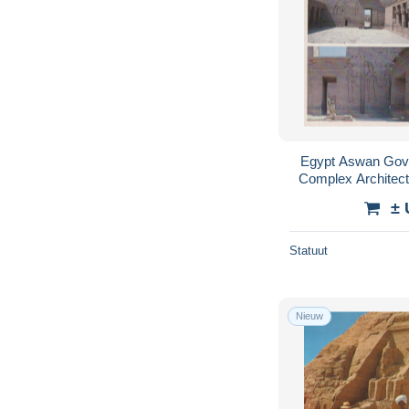
Egypt Aswan Gove
Complex Architect
± 
Statuut
Nieuw