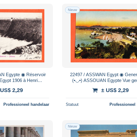
Nieuw
 Egypte ◉ Réservoir
22497 / ASSWAN Egypt ◉ General view
Egypt 1906 à Henri
(•◡•) ASSOUAN Egypte Vue ge
Paris ◉ MARQUES
1905s ◉ L-C 335 Assuan
 US$ 2,29
± US$ 2,29
LLO Editors
Professioneel handelaar
Statuut
Professioneel
Nieuw