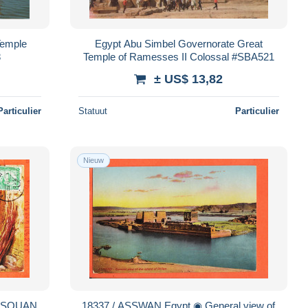
Temple
Egypt Abu Simbel Governorate Great
8
Temple of Ramesses II Colossal #SBA521
± US$ 13,82
Particulier
Statuut
Particulier
Nieuw
18337 / ASSWAN Egypt ◉ General view of