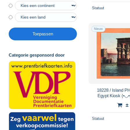
Statuut
Nieuw
Toepassen
Categorie gesponsord door
18228 / Island PHILAE Assuan Asswan
Egypt Kiosk (•◡•
1905s 
±
Statuut