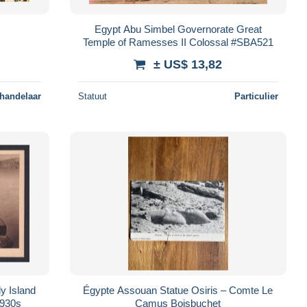
Egypt Abu Simbel Governorate Great
Temple of Ramesses II Colossal #SBA521
± US$ 13,82
 handelaar
Statuut
Particulier
y Island
Égypte Assouan Statue Osiris – Comte Le
1930s
Camus Boisbuchet