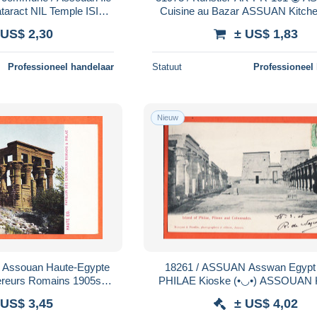
taract NIL Temple ISIS
Cuisine au Bazar ASSUAN Kitchen
Egypte Egypt
Bazar1905s ◉ RÖMMLER 
 US$ 2,30
± US$ 1,83
Professioneel handelaar
Statuut
Professioneel
Nieuw
18261 / ASSUAN Asswan Egypt Island
pereurs Romains 1905s ◉
PHILAE Kioske (•◡•) ASSOUAN 
 Alexandrie Egypt
île 1906 à HAUZANGES Pari
 US$ 3,45
± US$ 4,02
MARQUES FIORILLO