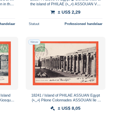
 in the
the island of PHILAE (•◡•) ASSOUAN Vue
& JONAS
Generale île 1900s ◉ L.C N° 340 Egypte
± US$ 2,29
 handelaar
Statuut
Professioneel handelaar
Nieuw
18241 / Island of PHILAE ASSUAN Egypt
Kiosque
(•◡•) Pilone Colonnades ASSOUAN île à
s ◉
HAUZANGES Paris ◉ MARQUES
± US$ 8,05
FIORILLO