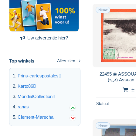
Nieuw
Uw advertentie hier?
Top winkels
Alles zien
22495 ◉ ASSOUAN
Prins-cartespostales
(•◡•) Assuan 
JAUZAUGES 
Karto86
±
FIORI
MondialCollection
Statuut
ranas
Clement-Marechal
Nieuw