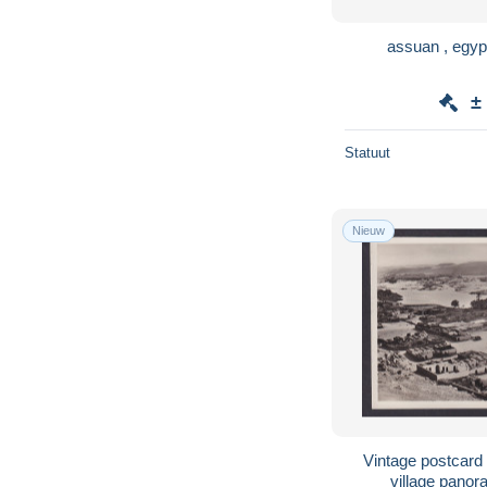
assuan , egyp
±
Statuut
Nieuw
Vintage postcar
village panor