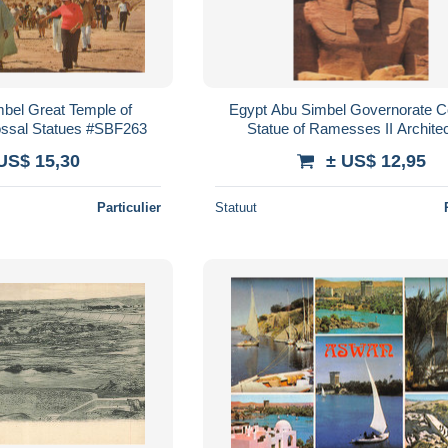
bel Great Temple of
Egypt Abu Simbel Governorate C
ossal Statues #SBF263
Statue of Ramesses II Archite
#SBE441
US$ 15,30
± US$ 12,95
Particulier
Statuut