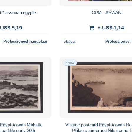
t * assouan égypte
CPM - ASWAN
 US$ 5,19
± US$ 1,14
Professioneel handelaar
Statuut
Professioneel
Nieuw
d Egypt Aswan Mahatta
Vintage postcard Egypt Aswan Hol
ama Nile early 20th
Philae submerged Nile scene 