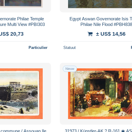
rnorate Philae Temple
Egypt Aswan Governorate Isis 
ure Multi View #PBI303
Philae Nile Flood #PBH83
US$ 20,73
± US$ 14,56
Particulier
Statuut
Nieuw
31973 / Künstler-AK ? R-161 ◉ ASSOUAN