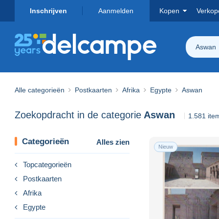
Inschrijven
Aanmelden
Kopen
Verkop
Aswan
Alle categorieën
Postkaarten
Afrika
Egypte
Aswan
Zoekopdracht in de categorie
Aswan
1.581 it
Categorieën
Alles zien
Nieuw
Topcategorieën
Postkaarten
Afrika
Egypte