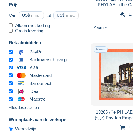
Prijs
PHYLAE in the Ca
1900s 
±
Van
US$
tot
US$
Alleen met korting
Statuut
Gratis levering
Betaalmiddelen
Nieuw
PayPal
Bankoverschrijving
Visa
Mastercard
Bancontact
iDeal
Maestro
Alles deselecteren
18205 / île PHILAE Assouan Haute-Egypte
(•◡•) Pavillon Em
Woonplaats van de verkoper
PARODI 3811
±
Wereldwijd