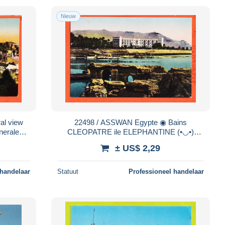
Nieuw
22498 / ASSWAN Egypte ◉ Bains
nerale
CLEOPATRE ile ELEPHANTINE (•◡•)
ASSUAN Egypt Baths CLEOPATRA Island
± US$ 2,29
1905s L-C 336 Assuan
 handelaar
Statuut
Professioneel handelaar