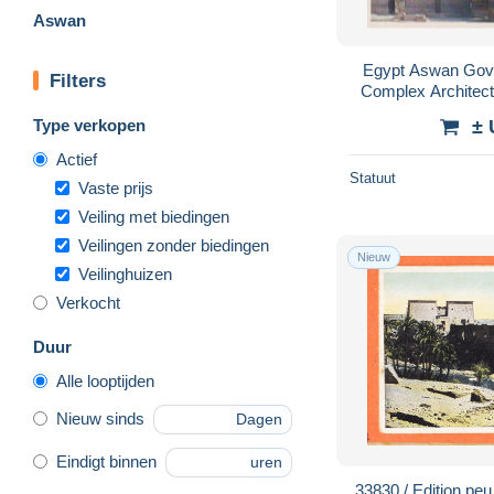
Aswan
Egypt Aswan Gove
Filters
Complex Architect
Type verkopen
± 
Actief
Statuut
Vaste prijs
Veiling met biedingen
Veilingen zonder biedingen
Nieuw
Veilinghuizen
Verkocht
Duur
Alle looptijden
Nieuw sinds
Dagen
Eindigt binnen
uren
33830 / Edition peu commune / Assouan Ile