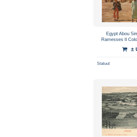
Egypt Abou Sim
Ramesses II Col
± 
Statuut