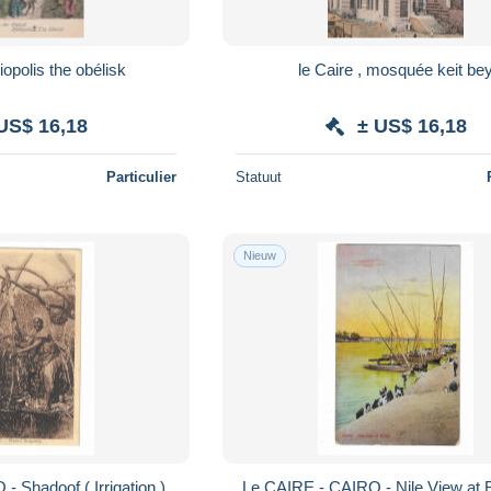
liopolis the obélisk
le Caire , mosquée keit be
US$ 16,18
± US$ 16,18
Particulier
Statuut
Nieuw
 Shadoof ( Irrigation )
Le CAIRE - CAIRO - Nile View at