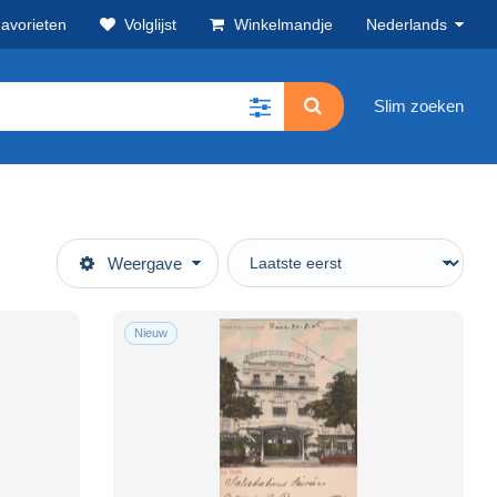
avorieten
Volglijst
Winkelmandje
Nederlands
Slim zoeken
Weergave
Nieuw