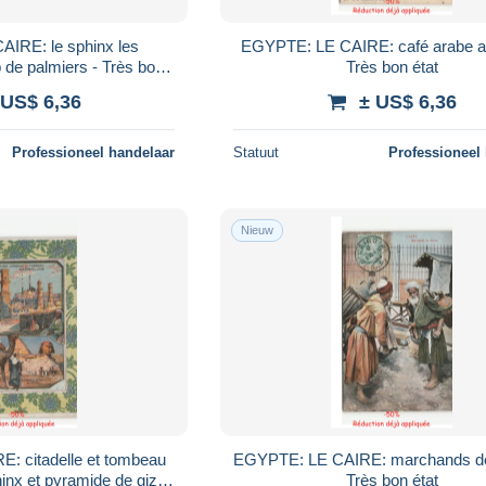
IRE: le sphinx les
EGYPTE: LE CAIRE: café arabe au
de palmiers - Très bon
Très bon état
état
 US$ 6,36
± US$ 6,36
Professioneel handelaar
Statuut
Professioneel
Nieuw
: citadelle et tombeau
EGYPTE: LE CAIRE: marchands de
nx et pyramide de gizeh
Très bon état