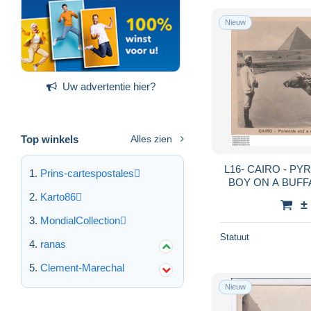
Nieuw
Uw advertentie hier?
Top winkels
Alles zien
L16- CAIRO - PY
Prins-cartespostales
BOY ON A BUFFAL
S
Karto86
±
MondialCollection
Statuut
ranas
Clement-Marechal
Nieuw