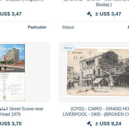
Boulaq )
 US$ 3,47
± US$ 3,47
Particulier
Statuut
Nieuw
(CP02) - CAIRO - GRAND H
 Hotel 1979
LIVERPOOL - 1905 - (BROKEN 
 US$ 3,70
± US$ 9,24