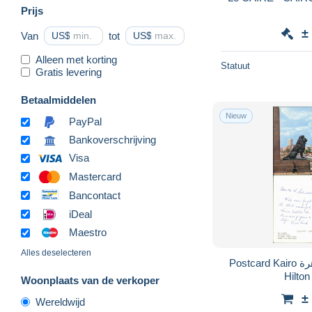
Prijs
±
Van
US$
tot
US$
Alleen met korting
Statuut
Gratis levering
Betaalmiddelen
Nieuw
PayPal
Bankoverschrijving
Visa
Mastercard
Bancontact
iDeal
Maestro
Alles deselecteren
Postcard Kairo القاهرة Street Scene near
Hilton
Woonplaats van de verkoper
±
Wereldwijd