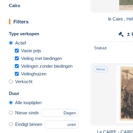
Caïro
le Caire , Hé
Filters
Type verkopen
± 
Actief
Statuut
Vaste prijs
Veiling met biedingen
Veilingen zonder biedingen
Nieuw
Veilinghuizen
Verkocht
Duur
Alle looptijden
Nieuw sinds
Dagen
Eindigt binnen
uren
Le CAIRE - CAIRO -