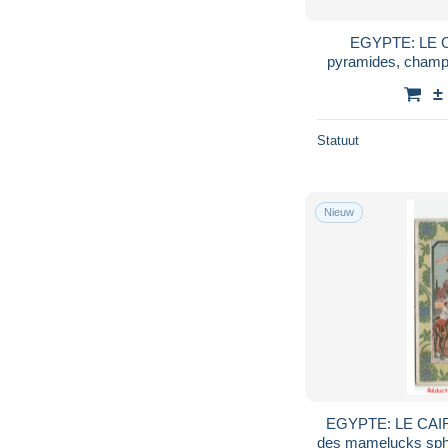
EGYPTE: LE CA
pyramides, champ 
±
Statuut
Nieuw
EGYPTE: LE CAIRE
des mamelucks sphi