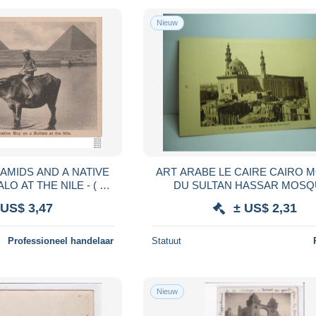
Nieuw
RAMIDS AND A NATIVE
ART ARABE LE CAIRE CAIRO MOSQUE
O AT THE NILE - ( 2
DU SULTAN HASSAR MOSQUEE
CANS )
EGYPTE CPA
 US$ 3,47
± US$ 2,31
Professioneel handelaar
Statuut
Nieuw