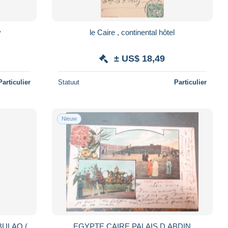
y
le Caire , continental hôtel
± US$ 18,49
Particulier
Statuut
Particulier
Nieuw
 BULAQ (
EGYPTE CAIRE PALAIS D ABDIN