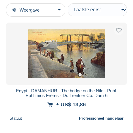
Type verkopen
Weergave
Topcategorieën
Actief
Postkaarten
Vaste prijs
Afrika
Veiling met biedingen
Egypte
Veilingen zonder biedingen
Veilinghuizen
Damanhur
Verkocht
Duur
Alle looptijden
Nieuw sinds
Dagen
Egypt - DAMANHUR - The bridge on the Nile - Publ.
Ephtimios Frères - Dr. Trenkler Co. Dam 6
Eindigt binnen
uren
± US$ 13,86
Prijs
Statuut
Professioneel handelaar
Van
US$
tot
US$
Alleen met korting