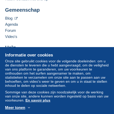
Gemeenschap
Blog
Agenda
Forum
Video's
Help
Informatie over cookies
Hulpcentrum
Onze site gebruikt cookies voor de volgende doeleinden: om u
Kopen op Delcampe
de diensten te leveren die u hebt aangevraagd, om de veiligheid
Verkopen op Delcampe
van ons platform te garanderen, om uw voorkeuren te
onthouden om het surfen aangenamer te maken, om
Een beveiligde website
statistieken te verzamelen om onze site aan te passen aan uw
behoeften, om video's weer te geven en om u in staat te stellen
inhoud te delen op sociale netwerken.
Sommige van deze cookies zijn noodzakelijk voor de werking
van onze site, andere kunnen worden ingesteld op basis van uw
voorkeuren.
En savoir plus
Meer tonen
Nederlands
USD
Standaardmodus
Ame