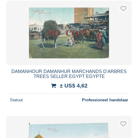
Gratis levering
Betaalmiddelen
PayPal
Bankoverschrijving
Visa
Mastercard
Bancontact
iDeal
DAMANHOUR DAMANHUR MARCHANDS D'ARBRES
TREES SELLER EGYPT EGYPTE
Maestro
± US$ 4,62
Alles deselecteren
Woonplaats van de verkoper
Statuut
Professioneel handelaar
Wereldwijd