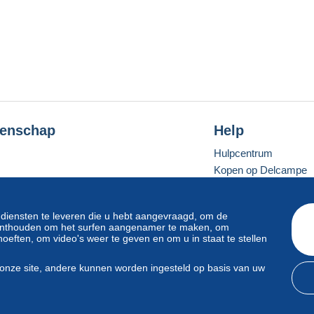
enschap
Help
Hulpcentrum
Kopen op Delcampe
Verkopen op Delcam
Een beveiligde websit
 diensten te leveren die u hebt aangevraagd, om de
e onthouden om het surfen aangenamer te maken, om
oeften, om video's weer te geven en om u in staat te stellen
Standaardmodus
onze site, andere kunnen worden ingesteld op basis van uw
svoorwaarden
en
privacy
.
Beheer van cookies