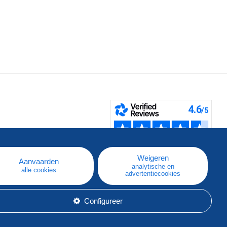
pe
e
Weigeren
Aanvaarden
analytische en
alle cookies
advertentiecookies
Configureer