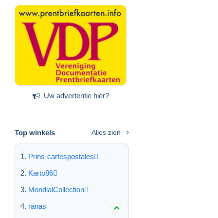
Uw advertentie hier?
Top winkels
Alles zien
Prins-cartespostales
Karto86
MondialCollection
ranas