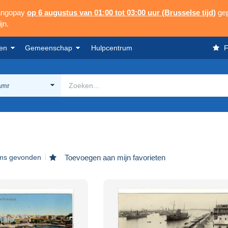
Mangopay
op 6 augustus van 01:00 tot 03:00 uur (Brusselse tijd)
gep
jn.
en
Gemeenschap
Hulpcentrum
F
amr
ems gevonden
Toevoegen aan mijn favorieten