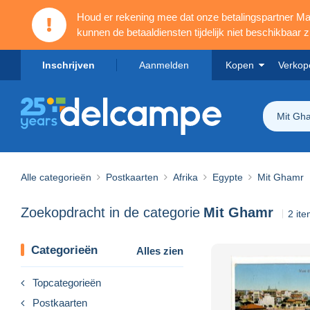
Houd er rekening mee dat onze betalingspartner 
kunnen de betaaldiensten tijdelijk niet beschikbaar zi
Inschrijven
Aanmelden
Kopen
Verkop
Mit Gh
Alle categorieën
Postkaarten
Afrika
Egypte
Mit Ghamr
Zoekopdracht in de categorie
Mit Ghamr
2 it
Categorieën
Alles zien
Topcategorieën
Postkaarten