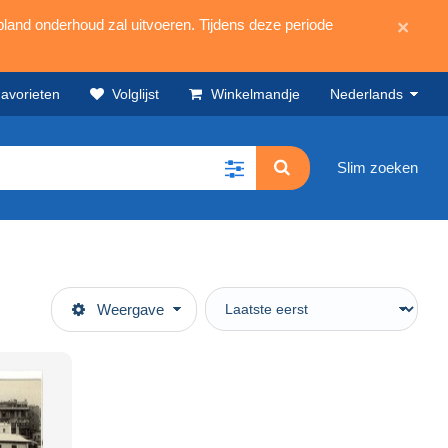
land onderhoud zal uitvoeren. Tijdens deze periode
×
avorieten
Volglijst
Winkelmandje
Nederlands
Slim zoeken
Weergave