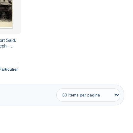
ort Saïd.
eph -
Particulier