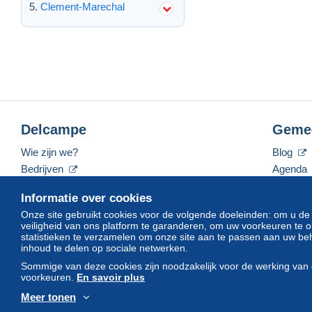
Clement-Marechal
Delcampe
Geme
Wie zijn we?
Blog
Bedrijven
Agenda
De tarieven
Forum
Informatie over cookies
Neem contact met ons op
Video's
Onze site gebruikt cookies voor de volgende doeleinden: om u de
veiligheid van ons platform te garanderen, om uw voorkeuren t
statistieken te verzamelen om onze site aan te passen aan uw beh
inhoud te delen op sociale netwerken.
Nederlands
USD
America/Indiana/Vevay
Sommige van deze cookies zijn noodzakelijk voor de werking van 
voorkeuren.
En savoir plus
Meer tonen
© Delcampe International srl. Alle rechten voorbehouden.
Gebruik