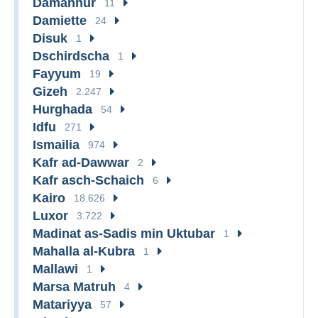
Damanhur
11
Damiette
24
Disuk
1
Dschirdscha
1
Fayyum
19
Gizeh
2.247
Hurghada
54
Idfu
271
Ismailia
974
Kafr ad-Dawwar
2
Kafr asch-Schaich
6
Kairo
18.626
Luxor
3.722
Madinat as-Sadis min Uktubar
1
Mahalla al-Kubra
1
Mallawi
1
Marsa Matruh
4
Matariyya
57