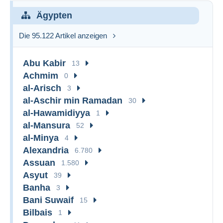
Ägypten
Die 95.122 Artikel anzeigen
Abu Kabir
13
Achmim
0
al-Arisch
3
al-Aschir min Ramadan
30
al-Hawamidiyya
1
al-Mansura
52
al-Minya
4
Alexandria
6.780
Assuan
1.580
Asyut
39
Banha
3
Bani Suwaif
15
Bilbais
1