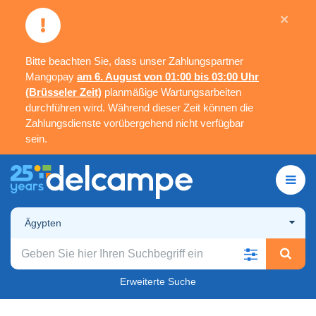
×
Bitte beachten Sie, dass unser Zahlungspartner
Mangopay
am 6. August von 01:00 bis 03:00 Uhr
(Brüsseler Zeit)
planmäßige Wartungsarbeiten
durchführen wird. Während dieser Zeit können die
Zahlungsdienste vorübergehend nicht verfügbar
sein.
Ägypten
Erweiterte Suche