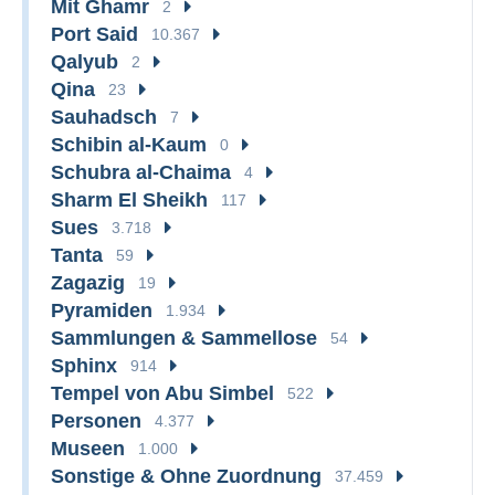
Mit Ghamr
2
Port Said
10.367
Qalyub
2
Qina
23
Sauhadsch
7
Schibin al-Kaum
0
Schubra al-Chaima
4
Sharm El Sheikh
117
Sues
3.718
Tanta
59
Zagazig
19
Pyramiden
1.934
Sammlungen & Sammellose
54
Sphinx
914
Tempel von Abu Simbel
522
Personen
4.377
Museen
1.000
Sonstige & Ohne Zuordnung
37.459