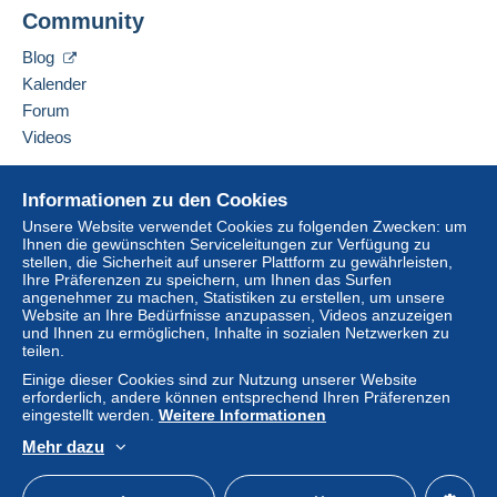
Community
Blog
Kalender
Forum
Videos
Hilfe
Informationen zu den Cookies
Online-Hilfe
Unsere Website verwendet Cookies zu folgenden Zwecken: um
Ihnen die gewünschten Serviceleitungen zur Verfügung zu
Auf Delcampe kaufen
stellen, die Sicherheit auf unserer Plattform zu gewährleisten,
Auf Delcampe verkaufen
Ihre Präferenzen zu speichern, um Ihnen das Surfen
angenehmer zu machen, Statistiken zu erstellen, um unsere
Eine sichere Website
Website an Ihre Bedürfnisse anzupassen, Videos anzuzeigen
und Ihnen zu ermöglichen, Inhalte in sozialen Netzwerken zu
teilen.
Einige dieser Cookies sind zur Nutzung unserer Website
erforderlich, andere können entsprechend Ihren Präferenzen
eingestellt werden.
Weitere Informationen
Mehr dazu
Deutsch
USD
Standardmodus
America