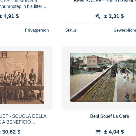
 CPA The Monarch
BENI SOUEF - Partie de Béni 
hotep in his litter (2
cans)
± 4,91 $
± 2,31 $
Privatperson
Status
Gewerbliche
SUEF - SCUOLA DELLA
Beni Souef La Gare
 A BENEFICIO
IONE NAZIONALE PER
± 30,62 $
± 4,04 $
ISSIONARI ITALIANI