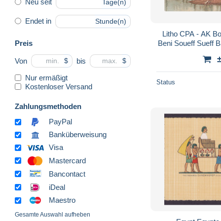
Neu seit
Tage(n)
Endet in
Stunde(n)
Litho CPA - AK Bo
Preis
Beni Soueff Sueff 
Ägypten Afrique
Von
bis
$
$
Nur ermäßigt
Status
Kostenloser Versand
Zahlungsmethoden
PayPal
Banküberweisung
Visa
Mastercard
Bancontact
iDeal
Maestro
Gesamte Auswahl aufheben