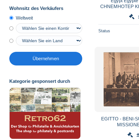
Egypt Egypte
CHNEMHOTEP Khnum
Wohnsitz des Verkäufers
S
Weltweit
Status
Übernehmen
Kategorie gesponsert durch
EGITTO - BENI-
MISSIONE
DELL'ASSOCIAZ
SOCCORRERE I M