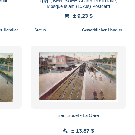
Souef
egypt, BENI SUEF, Chareh el Kichlake,
Mosque Islam (1920s) Postcard
± 9,23 $
r Händler
Status
Gewerblicher Händler
Beni Souef - La Gare
± 13,87 $