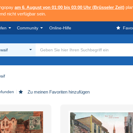
angopay
am 6. August von 01:00 bis 03:00 Uhr (Brüsseler Zeit)
plan
nd nicht verfügbar sein.
ufen
Community
Online-Hilfe
Favor
waif
aif
gefunden
Zu meinen Favoriten hinzufügen