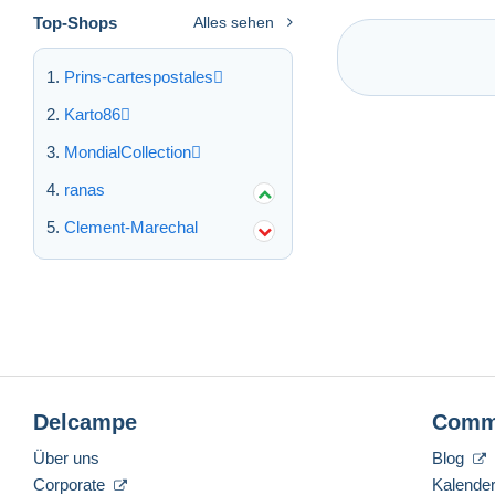
Top-Shops
Alles sehen
Prins-cartespostales
Karto86
MondialCollection
ranas
Clement-Marechal
Delcampe
Comm
Über uns
Blog
Corporate
Kalende