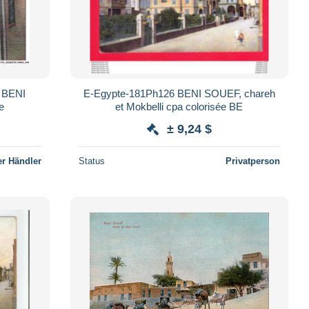
 BENI
E-Egypte-181Ph126 BENI SOUEF, chareh
e
et Mokbelli cpa colorisée BE
± 9,24 $
r Händler
Status
Privatperson