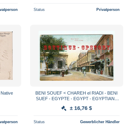
ivatperson
Status
Privatperson
BENI SOUEF < CHAREH el RIADI - BENI
SUEF - EGYPTE - EGYPT - EGYPTIAN -
DOS SCANNE
± 16,76 $
ivatperson
Status
Gewerblicher Händler