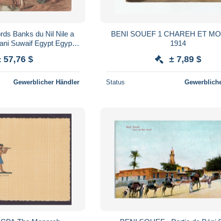
rds Banks du Nil Nile a
BENI SOUEF 1 CHAREH ET MO
Bani Suwaif Egypt Egypte
1914
 Africa Afrika Timbre
± 57,76 $
± 7,89 $
Gewerblicher Händler
Status
Gewerbliche