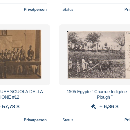
Privatperson
Status
Pr
-SUEF SCUOLA DELLA
1905 Egypte " Charrue Indigène - Native
IONE #12
Plough "
± 57,78 $
± 6,36 $
Privatperson
Status
Pr