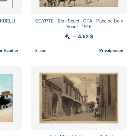
KBELLI
EGYPTE - Beni Souef - CPA - Parie de Beni
Souef - 1916
± 4,62 $
r Händler
Status
Privatperson