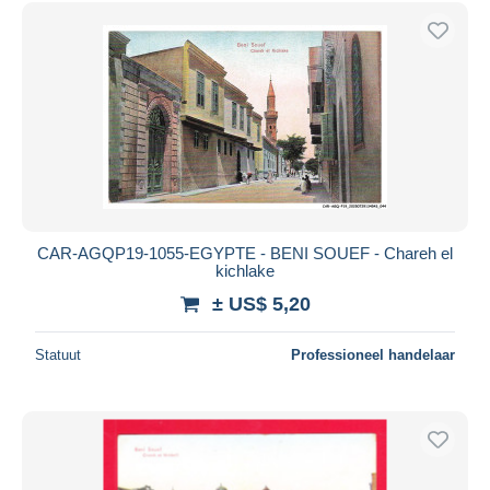
Gratis levering
Betaalmiddelen
PayPal
Bankoverschrijving
Visa
Mastercard
Bancontact
iDeal
CAR-AGQP19-1055-EGYPTE - BENI SOUEF - Chareh el
kichlake
Maestro
± US$ 5,20
Alles deselecteren
Woonplaats van de verkoper
Statuut
Professioneel handelaar
Wereldwijd