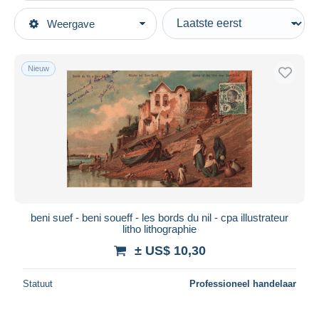
Type verkopen
Weergave
Topcategorieën
Actief
Postkaarten
Vaste prijs
Afrika
Nieuw
Veiling met biedingen
Egypte
Veilingen zonder biedingen
Veilinghuizen
Beni Suef
Verkocht
Duur
Alle looptijden
Nieuw sinds
Dagen
beni suef - beni soueff - les bords du nil - cpa illustrateur
litho lithographie
Eindigt binnen
uren
± US$ 10,30
Prijs
Statuut
Professioneel handelaar
Van
US$
tot
US$
Alleen met korting