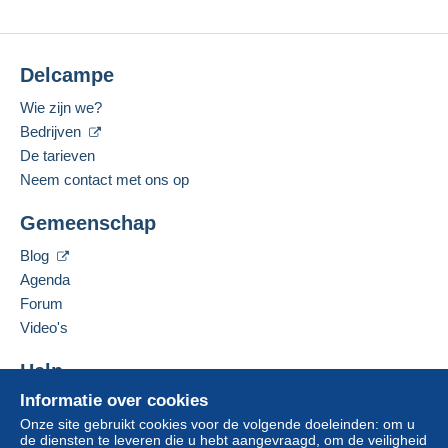
Delcampe
Wie zijn we?
Bedrijven
De tarieven
Neem contact met ons op
Gemeenschap
Blog
Agenda
Forum
Video's
Help
Informatie over cookies
Hulpcentrum
Onze site gebruikt cookies voor de volgende doeleinden: om u
Kopen op Delcampe
de diensten te leveren die u hebt aangevraagd, om de veiligheid