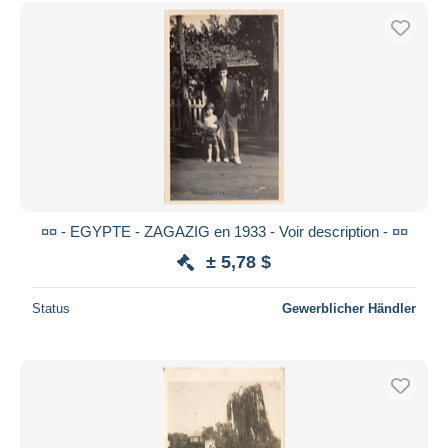
Kostenloser Versand
Zahlungsmethoden
PayPal
Banküberweisung
Visa
Mastercard
Bancontact
iDeal
¤¤ - EGYPTE - ZAGAZIG en 1933 - Voir description - ¤¤
Maestro
± 5,78 $
Gesamte Auswahl aufheben
Status
Gewerblicher Händler
Wohnsitz des Verkäufers
Weltweit