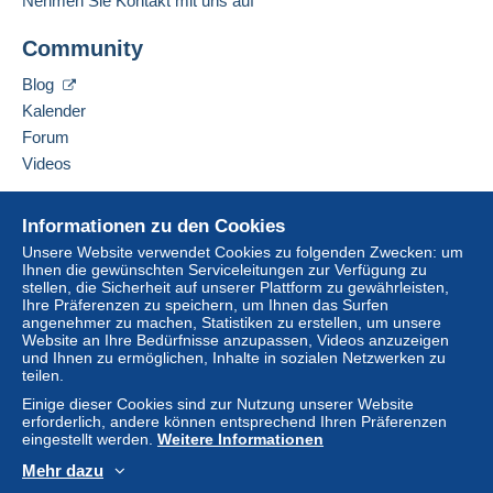
Nehmen Sie Kontakt mit uns auf
Community
Blog
Kalender
Forum
Videos
Hilfe
Informationen zu den Cookies
Online-Hilfe
Unsere Website verwendet Cookies zu folgenden Zwecken: um
Ihnen die gewünschten Serviceleitungen zur Verfügung zu
Auf Delcampe kaufen
stellen, die Sicherheit auf unserer Plattform zu gewährleisten,
Auf Delcampe verkaufen
Ihre Präferenzen zu speichern, um Ihnen das Surfen
angenehmer zu machen, Statistiken zu erstellen, um unsere
Eine sichere Website
Website an Ihre Bedürfnisse anzupassen, Videos anzuzeigen
und Ihnen zu ermöglichen, Inhalte in sozialen Netzwerken zu
teilen.
Einige dieser Cookies sind zur Nutzung unserer Website
erforderlich, andere können entsprechend Ihren Präferenzen
eingestellt werden.
Weitere Informationen
Mehr dazu
Deutsch
USD
Standardmodus
America