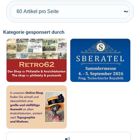
Kostenloser Versand
Zahlungsmethoden
PayPal
Kategorie gesponsert durch
Banküberweisung
Visa
Mastercard
Bancontact
iDeal
Maestro
Gesamte Auswahl aufheben
Wohnsitz des Verkäufers
Weltweit