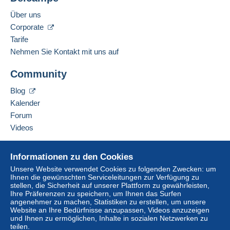
Über uns
Corporate
Tarife
Nehmen Sie Kontakt mit uns auf
Community
Blog
Kalender
Forum
Videos
Hilfe
Informationen zu den Cookies
Online-Hilfe
Unsere Website verwendet Cookies zu folgenden Zwecken: um
Ihnen die gewünschten Serviceleitungen zur Verfügung zu
Auf Delcampe kaufen
stellen, die Sicherheit auf unserer Plattform zu gewährleisten,
Auf Delcampe verkaufen
Ihre Präferenzen zu speichern, um Ihnen das Surfen
angenehmer zu machen, Statistiken zu erstellen, um unsere
Eine sichere Website
Website an Ihre Bedürfnisse anzupassen, Videos anzuzeigen
und Ihnen zu ermöglichen, Inhalte in sozialen Netzwerken zu
teilen.