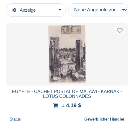
Art der Verkäufe
Anzeige
Hauptkategorien
Laufende Angebote
Ansichtskarten
Festpreise
Afrika
Auktionen mit Geboten
Ägypten
Auktionen ohne Gebote
Auktionshäuser
Mallawi
Verkauft
Dauer
Alle Laufzeiten
Neu seit
Tage(n)
EGYPTE - CACHET POSTAL DE MALAWI - KARNAK -
LOTUS COLONNADES
Endet in
Stunde(n)
± 4,19 $
Preis
Status
Gewerblicher Händler
Von
bis
$
$
Nur ermäßigt