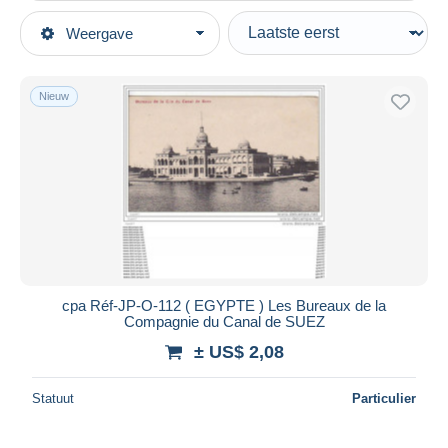
Type verkopen
Weergave
Topcategorieën
Actief
Postkaarten
Vaste prijs
Afrika
Nieuw
Veiling met biedingen
Egypte
Veilingen zonder biedingen
Veilinghuizen
Suez
Verkocht
Duur
Alle looptijden
Nieuw sinds
Dagen
cpa Réf-JP-O-112 ( EGYPTE ) Les Bureaux de la
Compagnie du Canal de SUEZ
Eindigt binnen
uren
± US$ 2,08
Prijs
Statuut
Particulier
Van
US$
tot
US$
Alleen met korting