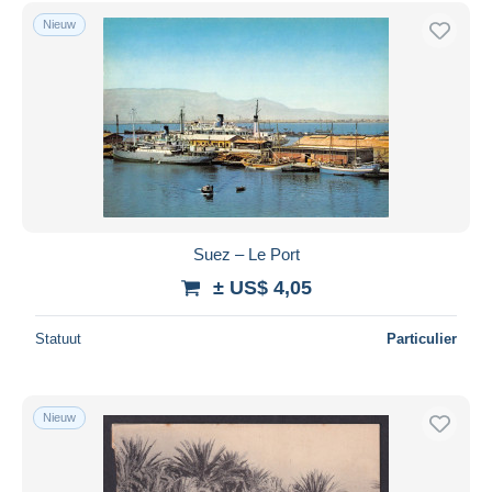
Gratis levering
Nieuw
Betaalmiddelen
PayPal
Bankoverschrijving
Visa
Mastercard
Bancontact
iDeal
Suez – Le Port
Maestro
± US$ 4,05
Alles deselecteren
Statuut
Particulier
Woonplaats van de verkoper
Wereldwijd
Nieuw