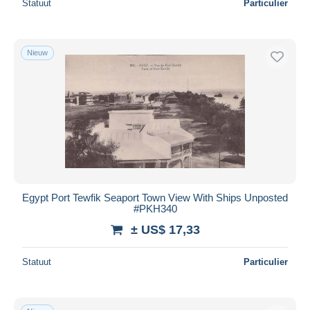
Statuut
Particulier
Nieuw
Egypt Port Tewfik Seaport Town View With Ships Unposted
#PKH340
± US$ 17,33
Statuut
Particulier