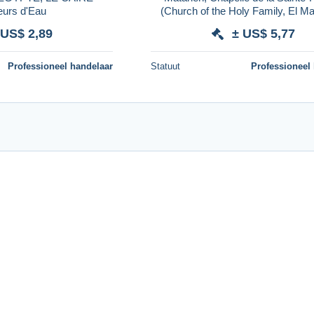
eurs d'Eau
(Church of the Holy Family, El Ma
Cairo) old postcard unused b1
 US$ 2,89
± US$ 5,77
Professioneel handelaar
Statuut
Professioneel