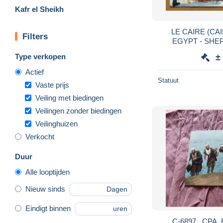
Kafr el Sheikh
LE CAIRE (CAIRO) : " HUMOUR IN
Filters
EGYPT - SHE
Type verkopen
±
Actief
Statuut
Vaste prijs
Veiling met biedingen
Veilingen zonder biedingen
Veilinghuizen
Verkocht
Duur
Alle looptijden
Nieuw sinds
Dagen
Eindigt binnen
uren
C-6897 , CPA,