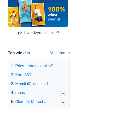
Uw advertentie hier?
Top winkels
Alles zien
Prins-cartespostales
Karto86
MondialCollection
ranas
Clement-Marechal