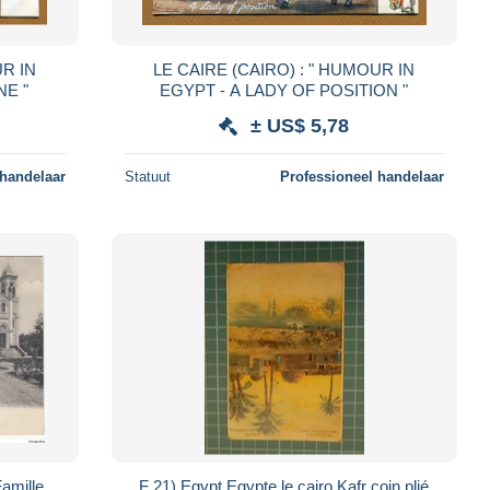
LE CAIRE (CAIRO) : " HUMOUR IN
NE "
EGYPT - A LADY OF POSITION "
± US$ 5,78
 handelaar
Statuut
Professioneel handelaar
Famille
F 21) Egypt Egypte le cairo Kafr coin plié