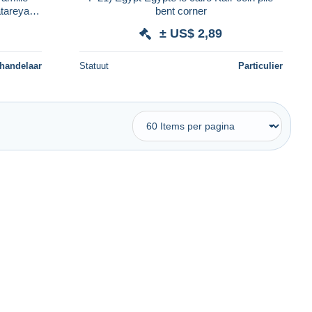
tareya,
bent corner
70620
± US$ 2,89
 handelaar
Statuut
Particulier