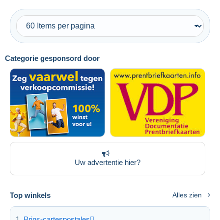
Gratis levering
Betaalmiddelen
PayPal
Bankoverschrijving
Categorie gesponsord door
Visa
Mastercard
Bancontact
iDeal
Maestro
Alles deselecteren
Woonplaats van de verkoper
Uw advertentie hier?
Wereldwijd
Top winkels
Alles zien
Prins-cartespostales