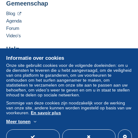
Gemeenschap
Blog
Agenda
Forum
Video's
Help
Informatie over cookies
Hulpcentrum
Onze site gebruikt cookies voor de volgende doeleinden: om u
Kopen op Delcampe
de diensten te leveren die u hebt aangevraagd, om de veiligheid
Verkopen op Delcampe
van ons platform te garanderen, om uw voorkeuren te
onthouden om het surfen aangenamer te maken, om
Een beveiligde website
statistieken te verzamelen om onze site aan te passen aan uw
behoeften, om video's weer te geven en om u in staat te stellen
inhoud te delen op sociale netwerken.
Sommige van deze cookies zijn noodzakelijk voor de werking
van onze site, andere kunnen worden ingesteld op basis van uw
voorkeuren.
En savoir plus
Meer tonen
Nederlands
USD
Standaardmodus
Ame