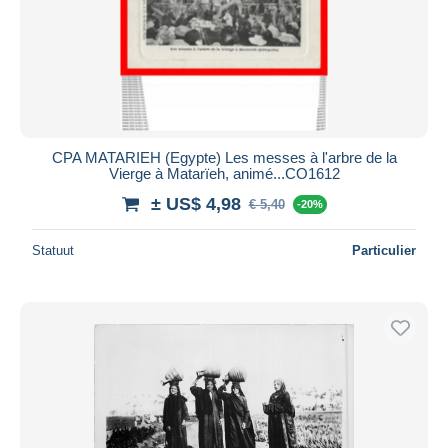
Toepassen
CPA MATARIEH (Egypte) Les messes à l'arbre de la
Vierge à Matarïeh, animé...CO1612
± US$ 4,98
€ 5,40
-20%
Statuut
Particulier