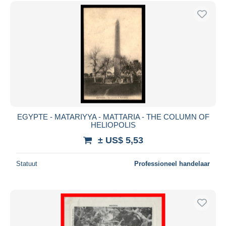
Gratis levering
Betaalmiddelen
PayPal
Bankoverschrijving
Visa
Mastercard
Bancontact
iDeal
EGYPTE - MATARIYYA - MATTARIA - THE COLUMN OF
HELIOPOLIS
Maestro
± US$ 5,53
Alles deselecteren
Woonplaats van de verkoper
Statuut
Professioneel handelaar
Wereldwijd