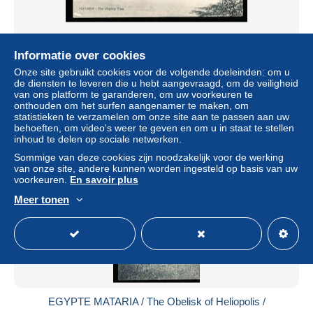
EGYPTE MATARIA / The Virgin's Tree /
Informatie over cookies
± US$ 13,44
Onze site gebruikt cookies voor de volgende doeleinden: om u
de diensten te leveren die u hebt aangevraagd, om de veiligheid
van ons platform te garanderen, om uw voorkeuren te
Statuut
Particulier
onthouden om het surfen aangenamer te maken, om
statistieken te verzamelen om onze site aan te passen aan uw
behoeften, om video's weer te geven en om u in staat te stellen
inhoud te delen op sociale netwerken.
Sommige van deze cookies zijn noodzakelijk voor de werking
van onze site, andere kunnen worden ingesteld op basis van uw
voorkeuren.
En savoir plus
Meer tonen
EGYPTE MATARIA / The Obelisk of Heliopolis /