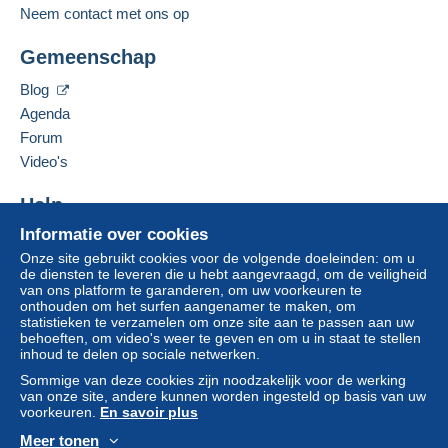
Neem contact met ons op
Gemeenschap
Blog
Agenda
Forum
Video's
Help
Informatie over cookies
Hulpcentrum
Onze site gebruikt cookies voor de volgende doeleinden: om u
Kopen op Delcampe
de diensten te leveren die u hebt aangevraagd, om de veiligheid
Verkopen op Delcampe
van ons platform te garanderen, om uw voorkeuren te
onthouden om het surfen aangenamer te maken, om
Een beveiligde website
statistieken te verzamelen om onze site aan te passen aan uw
behoeften, om video's weer te geven en om u in staat te stellen
inhoud te delen op sociale netwerken.
Sommige van deze cookies zijn noodzakelijk voor de werking
van onze site, andere kunnen worden ingesteld op basis van uw
voorkeuren.
En savoir plus
Meer tonen