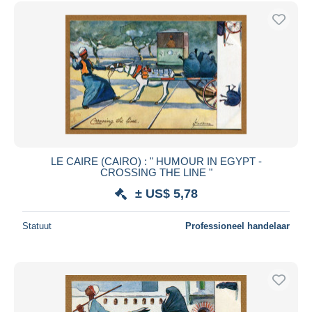
Gratis levering
Betaalmiddelen
PayPal
Bankoverschrijving
Visa
Mastercard
Bancontact
iDeal
LE CAIRE (CAIRO) : " HUMOUR IN EGYPT -
CROSSING THE LINE "
Maestro
± US$ 5,78
Alles deselecteren
Woonplaats van de verkoper
Statuut
Professioneel handelaar
Wereldwijd