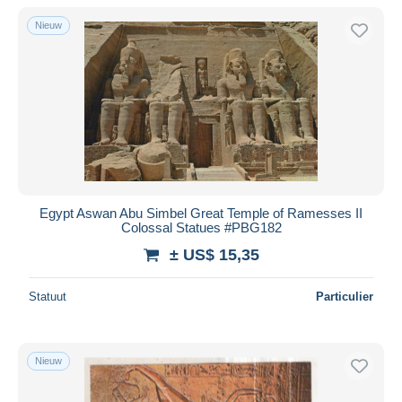
Alleen met korting
Nieuw
Gratis levering
Betaalmiddelen
PayPal
Bankoverschrijving
Visa
Mastercard
Bancontact
Egypt Aswan Abu Simbel Great Temple of Ramesses II
iDeal
Colossal Statues #PBG182
Maestro
± US$ 15,35
Alles deselecteren
Statuut
Particulier
Woonplaats van de verkoper
Wereldwijd
Nieuw