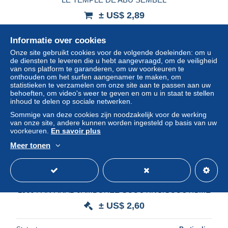
± US$ 2,89
Statuut
Professioneel handelaar
Informatie over cookies
Onze site gebruikt cookies voor de volgende doeleinden: om u
de diensten te leveren die u hebt aangevraagd, om de veiligheid
van ons platform te garanderen, om uw voorkeuren te
onthouden om het surfen aangenamer te maken, om
statistieken te verzamelen om onze site aan te passen aan uw
behoeften, om video's weer te geven en om u in staat te stellen
inhoud te delen op sociale netwerken.
Sommige van deze cookies zijn noodzakelijk voor de werking
van onze site, andere kunnen worden ingesteld op basis van uw
voorkeuren.
En savoir plus
Meer tonen
EGYPT/EGYPTE-ABU SIMBEL /THEMATIC STAMP-
1966 PAN-ARAB JAMBOREE-SCOUTING/SCOUTISME
± US$ 2,60