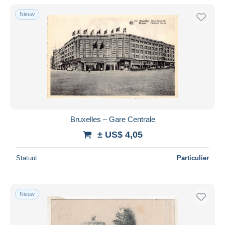
Alleen met korting
Nieuw
Gratis levering
Betaalmiddelen
PayPal
Bankoverschrijving
Visa
Mastercard
Bancontact
Bruxelles – Gare Centrale
iDeal
± US$ 4,05
Maestro
Alles deselecteren
Statuut
Particulier
Woonplaats van de verkoper
Wereldwijd
Nieuw