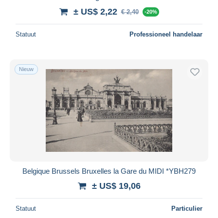
± US$ 2,22
€ 2,40
-20%
Statuut
Professioneel handelaar
Nieuw
Belgique Brussels Bruxelles la Gare du MIDI *YBH279
± US$ 19,06
Statuut
Particulier