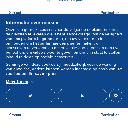
Statuut
Particulier
Informatie over cookies
Onze site gebruikt cookies voor de volgende doeleinden: om u
Nieuw
de diensten te leveren die u hebt aangevraagd, om de veiligheid
van ons platform te garanderen, om uw voorkeuren te
onthouden om het surfen aangenamer te maken, om
statistieken te verzamelen om onze site aan te passen aan uw
behoeften, om video's weer te geven en om u in staat te stellen
inhoud te delen op sociale netwerken.
Sommige van deze cookies zijn noodzakelijk voor de werking
van onze site, andere kunnen worden ingesteld op basis van uw
voorkeuren.
En savoir plus
Meer tonen
Belgique Bruxelles Gare du MIDI *YBG878
± US$ 20,80
Statuut
Particulier