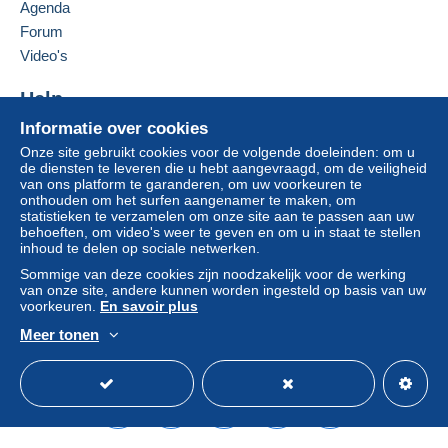
Agenda
Forum
Video's
Help
Informatie over cookies
Hulpcentrum
Onze site gebruikt cookies voor de volgende doeleinden: om u
Kopen op Delcampe
de diensten te leveren die u hebt aangevraagd, om de veiligheid
Verkopen op Delcampe
van ons platform te garanderen, om uw voorkeuren te
onthouden om het surfen aangenamer te maken, om
Een beveiligde website
statistieken te verzamelen om onze site aan te passen aan uw
behoeften, om video's weer te geven en om u in staat te stellen
inhoud te delen op sociale netwerken.
Sommige van deze cookies zijn noodzakelijk voor de werking
van onze site, andere kunnen worden ingesteld op basis van uw
voorkeuren.
En savoir plus
Meer tonen
Nederlands
USD
Standaardmodus
Ame