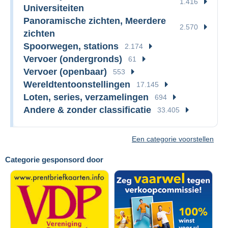
1.416
Universiteiten
Panoramische zichten, Meerdere
2.570
zichten
Spoorwegen, stations
2.174
Vervoer (ondergronds)
61
Vervoer (openbaar)
553
Wereldtentoonstellingen
17.145
Loten, series, verzamelingen
694
Andere & zonder classificatie
33.405
Een categorie voorstellen
Categorie gesponsord door