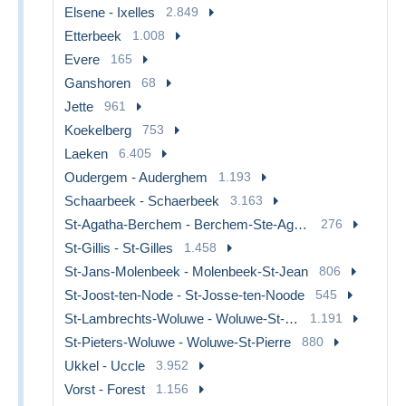
Elsene - Ixelles
2.849
Etterbeek
1.008
Evere
165
Ganshoren
68
Jette
961
Koekelberg
753
Laeken
6.405
Oudergem - Auderghem
1.193
Schaarbeek - Schaerbeek
3.163
St-Agatha-Berchem - Berchem-Ste-Agathe
276
St-Gillis - St-Gilles
1.458
St-Jans-Molenbeek - Molenbeek-St-Jean
806
St-Joost-ten-Node - St-Josse-ten-Noode
545
St-Lambrechts-Woluwe - Woluwe-St-Lambert
1.191
St-Pieters-Woluwe - Woluwe-St-Pierre
880
Ukkel - Uccle
3.952
Vorst - Forest
1.156