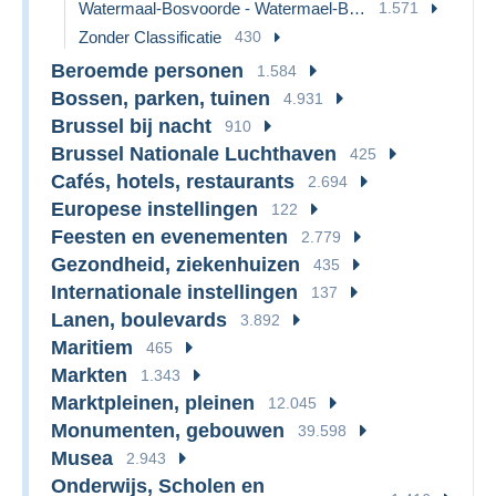
Watermaal-Bosvoorde - Watermael-Boitsfort
1.571
Zonder Classificatie
430
Beroemde personen
1.584
Bossen, parken, tuinen
4.931
Brussel bij nacht
910
Brussel Nationale Luchthaven
425
Cafés, hotels, restaurants
2.694
Europese instellingen
122
Feesten en evenementen
2.779
Gezondheid, ziekenhuizen
435
Internationale instellingen
137
Lanen, boulevards
3.892
Maritiem
465
Markten
1.343
Marktpleinen, pleinen
12.045
Monumenten, gebouwen
39.598
Musea
2.943
Onderwijs, Scholen en