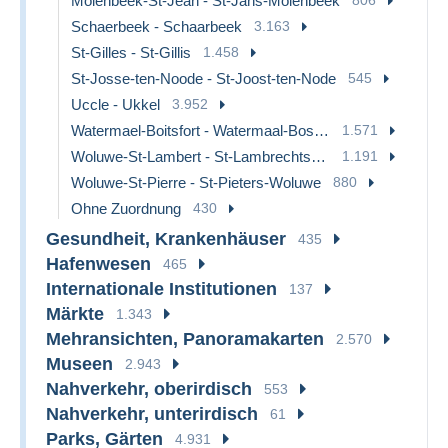
Molenbeek-St-Jean - St-Jans-Molenbeek
Schaerbeek - Schaarbeek
3.163
St-Gilles - St-Gillis
1.458
St-Josse-ten-Noode - St-Joost-ten-Node
545
Uccle - Ukkel
3.952
Watermael-Boitsfort - Watermaal-Bosvoorde
1.571
Woluwe-St-Lambert - St-Lambrechts-Woluwe
1.191
Woluwe-St-Pierre - St-Pieters-Woluwe
880
Ohne Zuordnung
430
Gesundheit, Krankenhäuser
435
Hafenwesen
465
Internationale Institutionen
137
Märkte
1.343
Mehransichten, Panoramakarten
2.570
Museen
2.943
Nahverkehr, oberirdisch
553
Nahverkehr, unterirdisch
61
Parks, Gärten
4.931