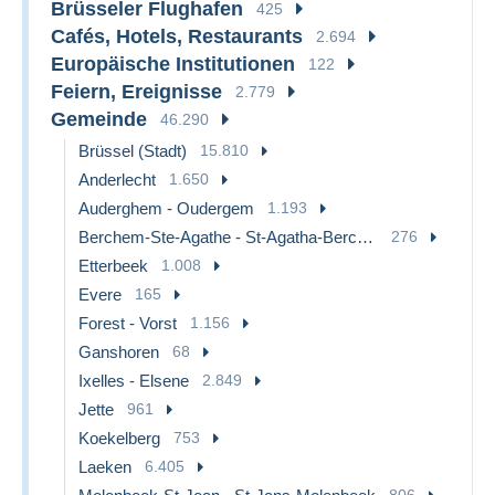
Brüsseler Flughafen
425
Cafés, Hotels, Restaurants
2.694
Europäische Institutionen
122
Feiern, Ereignisse
2.779
Gemeinde
46.290
Brüssel (Stadt)
15.810
Anderlecht
1.650
Auderghem - Oudergem
1.193
Berchem-Ste-Agathe - St-Agatha-Berchem
276
Etterbeek
1.008
Evere
165
Forest - Vorst
1.156
Ganshoren
68
Ixelles - Elsene
2.849
Jette
961
Koekelberg
753
Laeken
6.405
806