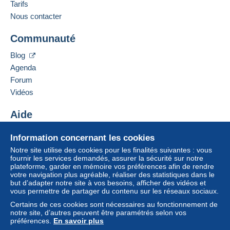
Tarifs
Nous contacter
Communauté
Blog
Agenda
Forum
Vidéos
Aide
Centre d'aide
Information concernant les cookies
Acheter sur Delcampe
Notre site utilise des cookies pour les finalités suivantes : vous
Vendre sur Delcampe
fournir les services demandés, assurer la sécurité sur notre
plateforme, garder en mémoire vos préférences afin de rendre
Un site sécurisé
votre navigation plus agréable, réaliser des statistiques dans le
but d’adapter notre site à vos besoins, afficher des vidéos et
vous permettre de partager du contenu sur les réseaux sociaux.
Certains de ces cookies sont nécessaires au fonctionnement de
notre site, d’autres peuvent être paramétrés selon vos
préférences.
En savoir plus