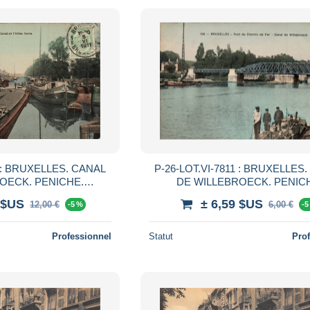
2 : BRUXELLES. CANAL
P-26-LOT.VI-7811 : BRUXELLES
OECK. PENICHE.
DE WILLEBROECK. PENIC
NICHES.
PENICHES. PONT DU CHEMIN 
 $US
± 6,59 $US
12,00 €
6,00 €
-5 %
-5
Professionnel
Statut
Pro