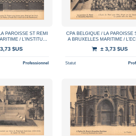
LA PAROISSE ST REMI
CPA BELGIQUE / LA PAROISSE 
RITIME / L'INSTITUT
A BRUXELLES MARITIME / L'E
POUR JEUNES GENS
REMI POUR FILLES
 3,73 $US
± 3,73 $US
Professionnel
Statut
Pro