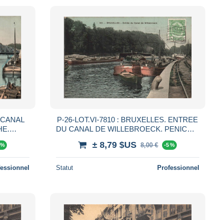
. CANAL
P-26-LOT.VI-7810 : BRUXELLES. ENTREE
HE.
DU CANAL DE WILLEBROECK. PENICHE.
DE FER
PENICHES
± 8,79 $US
8,00 €
 %
-5 %
fessionnel
Statut
Professionnel