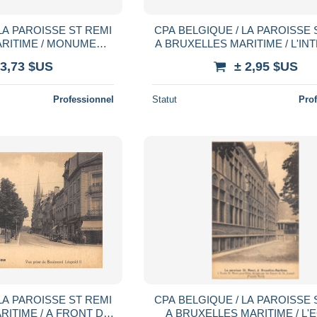
LA PAROISSE ST REMI
CPA BELGIQUE / LA PAROISSE 
ARITIME / MONUMENT
A BRUXELLES MARITIME / L'IN
E MOLENBEEK
 3,73 $US
± 2,95 $US
Professionnel
Statut
Pro
LA PAROISSE ST REMI
CPA BELGIQUE / LA PAROISSE 
RITIME / A FRONT DU
A BRUXELLES MARITIME / L'