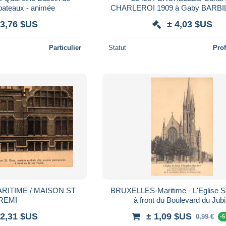
 bateaux - animée
CHARLEROI 1909 à Gaby BARBIL
Diderot Langres-Aspect Brillant Gr
 3,76 $US
± 4,03 $US
ANSPACH 18
Particulier
Statut
Pro
RITIME / MAISON ST
BRUXELLES-Maritime - L'Eglise St
REMI
à front du Boulevard du Jubi
 2,31 $US
± 1,09 $US
0,99 €
-5