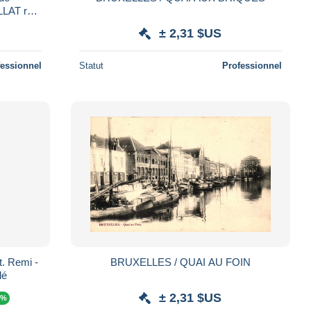
LAT rue
and Bazar
± 2,31 $US
fessionnel
Statut
Professionnel
. Remi -
BRUXELLES / QUAI AU FOIN
lé
± 2,31 $US
 %