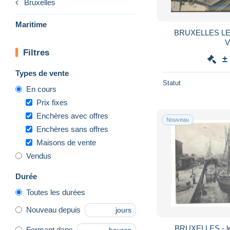
Bruxelles
Maritime
BRUXELLES LE CANAL ET L'ALLEE
Filtres
±
Types de vente
Statut
En cours
Prix fixes
Enchères avec offres
Nouveau
Enchères sans offres
Maisons de vente
Vendus
Durée
Toutes les durées
Nouveau depuis
jours
BRUXELLES - le 
Fermant dans