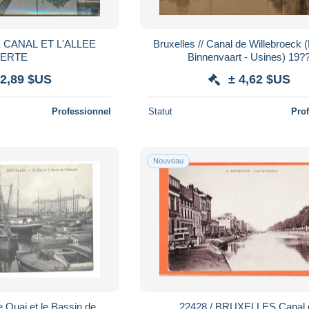
Bruxelles // Canal de Willebroeck 
VERTE
Binnenvaart - Usines) 19?
 2,89 $US
± 4,62 $US
Professionnel
Statut
Pro
Nouveau
Quai et le Bassin de
22428 / BRUXELLES Canal de