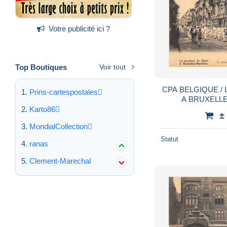
Votre publicité ici ?
Top Boutiques
Voir tout
CPA BELGIQUE / 
Prins-cartespostales
A BRUXELLE
PROCESSION
Karto86
±
MondialCollection
Statut
ranas
Clement-Marechal