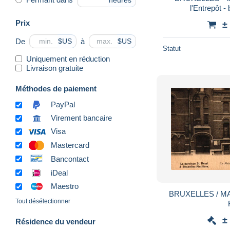
heures
l'Entrepôt -
Prix
±
De
à
$US
$US
Statut
Uniquement en réduction
Livraison gratuite
Méthodes de paiement
PayPal
Virement bancaire
Visa
Mastercard
Bancontact
iDeal
Maestro
BRUXELLES / MA
Tout désélectionner
±
Résidence du vendeur