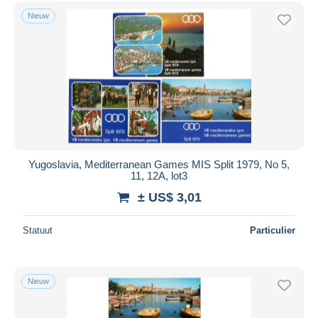
Gratis levering
Nieuw
Betaalmiddelen
PayPal
Bankoverschrijving
Visa
Mastercard
Bancontact
iDeal
Yugoslavia, Mediterranean Games MIS Split 1979, No 5,
11, 12A, lot3
Maestro
± US$ 3,01
Alles deselecteren
Woonplaats van de verkoper
Statuut
Particulier
Wereldwijd
Nieuw