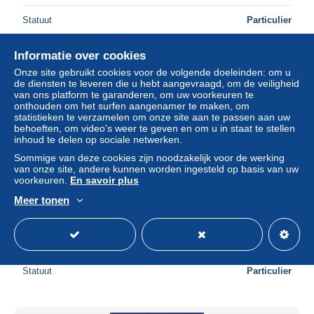
Statuut
Particulier
Informatie over cookies
Nieuw
Onze site gebruikt cookies voor de volgende doeleinden: om u
de diensten te leveren die u hebt aangevraagd, om de veiligheid
van ons platform te garanderen, om uw voorkeuren te
onthouden om het surfen aangenamer te maken, om
statistieken te verzamelen om onze site aan te passen aan uw
behoeften, om video's weer te geven en om u in staat te stellen
inhoud te delen op sociale netwerken.
Sommige van deze cookies zijn noodzakelijk voor de werking
van onze site, andere kunnen worden ingesteld op basis van uw
voorkeuren.
En savoir plus
Meer tonen
ENFANT - Jeune fille sur sa balançoire
± US$ 5,76
Statuut
Particulier