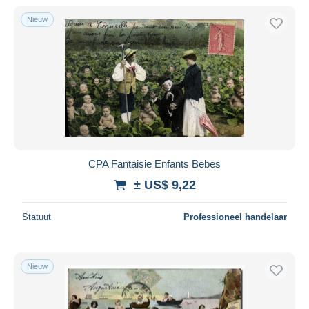
Alleen met korting
Nieuw
Gratis levering
Betaalmiddelen
PayPal
Bankoverschrijving
Visa
Mastercard
Bancontact
CPA Fantaisie Enfants Bebes
iDeal
± US$ 9,22
Maestro
Alles deselecteren
Statuut
Professioneel handelaar
Woonplaats van de verkoper
Wereldwijd
Nieuw