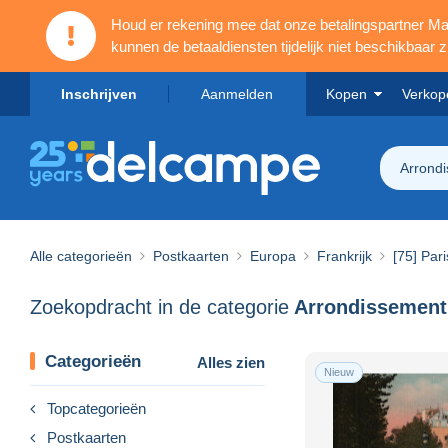
Houd er rekening mee dat onze betalingspartner 
kunnen de betaaldiensten tijdelijk niet beschikbaar zi
Inschrijven
Aanmelden
Kopen
Verkop
Arrond
Alle categorieën
Postkaarten
Europa
Frankrijk
[75] Pari
Zoekopdracht in de categorie
Arrondissement
Categorieën
Alles zien
Nieuw
Topcategorieën
Postkaarten