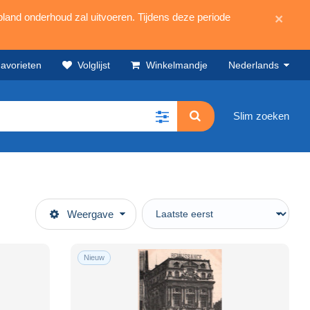
land onderhoud zal uitvoeren. Tijdens deze periode
×
avorieten
Volglijst
Winkelmandje
Nederlands
Slim zoeken
Weergave
Nieuw