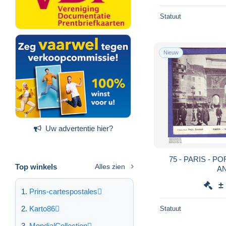
Statuut
Nieuw
Uw advertentie hier?
75 - PARIS - PORTE SAINT MARTIN -
Top winkels
Alles zien
AN
±
Prins-cartespostales
Karto86
Statuut
MondialCollection