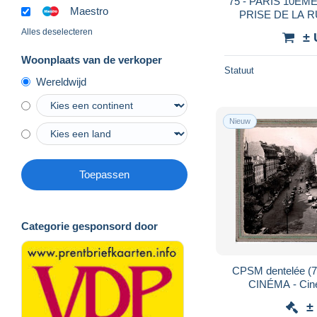
75 - PARIS 10EM
Maestro
PRISE DE LA 
Alles deselecteren
± 
Woonplaats van de verkoper
Statuut
Wereldwijd
Nieuw
Toepassen
Categorie gesponsord door
CPSM dentelée (7
CINÉMA - Ciné
Richelieu
±