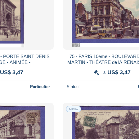
75 - PARIS 10éme - BOULEVAR
GE - ANIMÉE -
MARTIN - THÉATRE de lA RENA
- COLORISÉE - ANIMÉE 
 US$ 3,47
± US$ 3,47
Particulier
Statuut
Nieuw