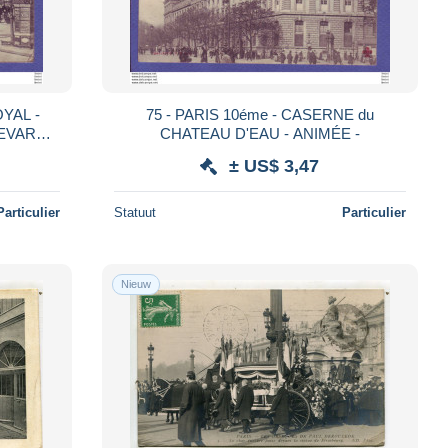
OYAL -
75 - PARIS 10éme - CASERNE du
CHATEAU D'EAU - ANIMÉE -
IMEE -
± US$ 3,47
Particulier
Statuut
Particulier
Nieuw