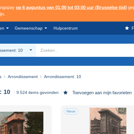
Mangopay
op 6 augustus van 01:00 tot 03:00 uur (Brusselse tijd)
gep
jn.
en
Gemeenschap
Hulpcentrum
F
issement: 10
s
Arrondissement
Arrondissement: 10
: 10
9.524 items gevonden
Toevoegen aan mijn favorieten
Nieuw