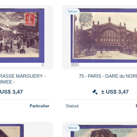
Nieuw
75 - PARIS - GARE du NO
IMEE -
 US$ 3,47
± US$ 3,47
Particulier
Statuut
Nieuw