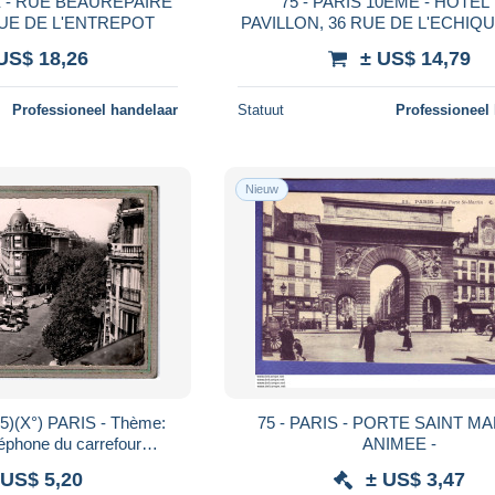
E - RUE BEAUREPAIRE
75 - PARIS 10EME - HOTEL
RUE DE L'ENTREPOT
PAVILLON, 36 RUE DE L'ECHIQU
SALON DE CORRESPONDAN
US$ 18,26
± US$ 14,79
CHAISES THONET
Professioneel handelaar
Statuut
Professioneel
Nieuw
5)(X°) PARIS - Thème:
75 - PARIS - PORTE SAINT MARTIN -
phone du carrefour
ANIMEE -
-Drouot en 1955
 US$ 5,20
± US$ 3,47