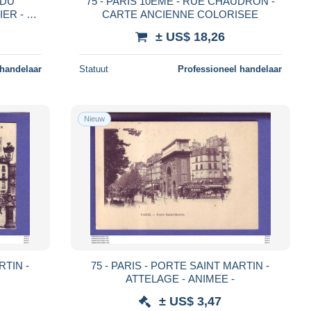
 DU
75 - PARIS 10EME - RUE CHAUDRON -
IER - LE
CARTE ANCIENNE COLORISEE
CE -
± US$ 18,26
 handelaar
Statuut
Professioneel handelaar
Nieuw
75 - PARIS - PORTE SAINT MARTIN -
ATTELAGE - ANIMEE -
± US$ 3,47