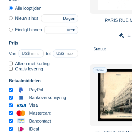
Alle looptijden
Nieuw sinds
Dagen
PARIS RUE 
Eindigt binnen
uren
±
Prijs
Statuut
Van
US$
tot
US$
Alleen met korting
Gratis levering
Nieuw
Betaalmiddelen
PayPal
Bankoverschrijving
Visa
Mastercard
Bancontact
iDeal