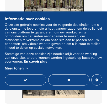
Informatie over cookies
Paris - 8 - Grand Palais - Porte Centrale CPA
Onze site gebruikt cookies voor de volgende doeleinden: om u
de diensten te leveren die u hebt aangevraagd, om de veiligheid
± US$ 4,62
van ons platform te garanderen, om uw voorkeuren te
onthouden om het surfen aangenamer te maken, om
statistieken te verzamelen om onze site aan te passen aan uw
Statuut
Professioneel handelaar
behoeften, om video's weer te geven en om u in staat te stellen
inhoud te delen op sociale netwerken.
Sommige van deze cookies zijn noodzakelijk voor de werking
van onze site, andere kunnen worden ingesteld op basis van uw
Nieuw
voorkeuren.
En savoir plus
Meer tonen