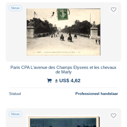
Alleen met korting
Nieuw
Gratis levering
Betaalmiddelen
PayPal
Bankoverschrijving
Visa
Mastercard
Bancontact
Paris CPA L'avenue des Champs Elysees et les chevaux
iDeal
de Marly
Maestro
± US$ 4,62
Alles deselecteren
Statuut
Professioneel handelaar
Woonplaats van de verkoper
Wereldwijd
Nieuw