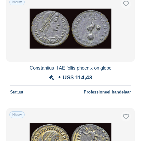
Nieuw
Gratis levering
Betaalmiddelen
PayPal
Bankoverschrijving
Visa
Mastercard
Bancontact
Constantius II AE follis phoenix on globe
iDeal
± US$ 114,43
Maestro
Alles deselecteren
Statuut
Professioneel handelaar
Woonplaats van de verkoper
Wereldwijd
Nieuw