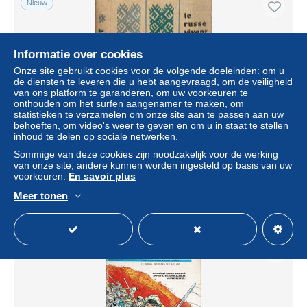
Nieuw
Informatie over cookies
Onze site gebruikt cookies voor de volgende doeleinden: om u
de diensten te leveren die u hebt aangevraagd, om de veiligheid
van ons platform te garanderen, om uw voorkeuren te
onthouden om het surfen aangenamer te maken, om
statistieken te verzamelen om onze site aan te passen aan uw
behoeften, om video's weer te geven en om u in staat te stellen
inhoud te delen op sociale netwerken.
Le russe vivant 4eme année
Sommige van deze cookies zijn noodzakelijk voor de werking
van onze site, andere kunnen worden ingesteld op basis van uw
± US$ 34,67
voorkeuren.
En savoir plus
Meer tonen
Statuut
Professioneel handelaar
Nieuw