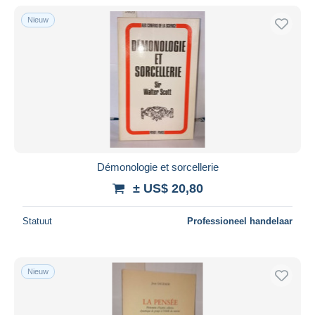
Alleen met korting
Nieuw
Gratis levering
Betaalmiddelen
PayPal
Bankoverschrijving
Visa
Mastercard
Bancontact
Démonologie et sorcellerie
iDeal
± US$ 20,80
Maestro
Alles deselecteren
Statuut
Professioneel handelaar
Woonplaats van de verkoper
Wereldwijd
Nieuw