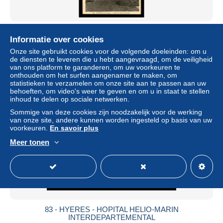
83 - HYERES - RUE DU VIEUX CIMETIERE
Informatie over cookies
± US$ 6,70
Onze site gebruikt cookies voor de volgende doeleinden: om u
de diensten te leveren die u hebt aangevraagd, om de veiligheid
van ons platform te garanderen, om uw voorkeuren te
Statuut
Professioneel handelaar
onthouden om het surfen aangenamer te maken, om
statistieken te verzamelen om onze site aan te passen aan uw
behoeften, om video's weer te geven en om u in staat te stellen
inhoud te delen op sociale netwerken.
Nieuw
Sommige van deze cookies zijn noodzakelijk voor de werking
van onze site, andere kunnen worden ingesteld op basis van uw
voorkeuren.
En savoir plus
Meer tonen
83 - HYERES - HOPITAL HELIO-MARIN
INTERDEPARTEMENTAL