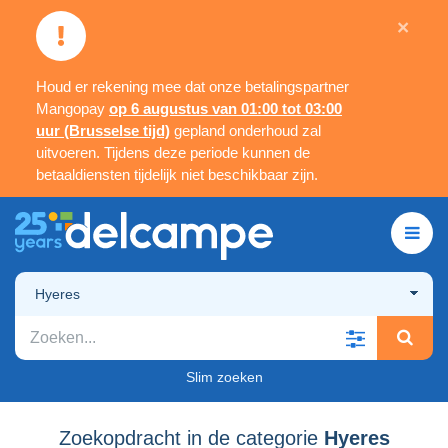
×
Houd er rekening mee dat onze betalingspartner
Mangopay
op 6 augustus van 01:00 tot 03:00
uur (Brusselse tijd)
gepland onderhoud zal
uitvoeren. Tijdens deze periode kunnen de
betaaldiensten tijdelijk niet beschikbaar zijn.
Hyeres
Slim zoeken
Zoekopdracht in de categorie
Hyeres