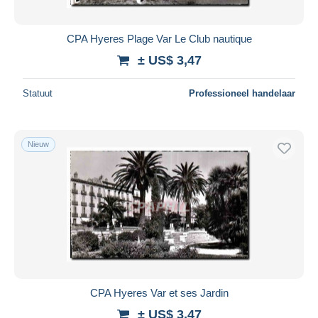
Alle looptijden
Nieuw sinds
Dagen
CPA Hyeres Plage Var Le Club nautique
Eindigt binnen
uren
± US$ 3,47
Prijs
Statuut
Professioneel handelaar
Van
US$
tot
US$
Alleen met korting
Nieuw
Gratis levering
Betaalmiddelen
PayPal
Bankoverschrijving
Visa
Mastercard
Bancontact
CPA Hyeres Var et ses Jardin
iDeal
± US$ 3,47
Maestro